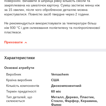
поверхнях. Вичавити зі шприца рівну кількість смоли та
закріплювача на шматочок картону. Суміш застигає менш ніж
за 15 хвилин, після чого обробленою деталлю можна
користуватися. Повністю засіб твердне через 2 години.
Не рекомендується використовувати за температури більш
ніж 930 °C і для склеювання поліетилену та поліпропіленової
пластмаси.
Приховати
Характеристики
Основні атрибути
Виробник
Versachem
Країна виробник
США
Кількість компонентів
Двокомпонентний
Термін придатності
60 міс
Тип деталей, що
Металл, Дерево, Пластик,
склеюються
Стекло, Фарфор, Керамика,
Фаянс