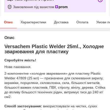
Замовлення під захистом
Опис
Характеристики
Доставка
Оплата
Умови п
Опис
Versachem Plastic Welder 25ml., Холодне
зварювання для пластику
Спробуйте якість!
Нове паковання.
2-компонентне «холодне зварювання» для пластику Plastic
Welder 47809 (25 мл) — призначене для склеювання акрилу,
кераміки, порцеляни, скловолокна, скла, більшості металів,
більшості важких пластиків, ПВХ, стіролу, вінілу, дерева. Стійка
до впливу більшості технічних рідин, витримує тиск до 240 кг/
см2.
Спосіб застосування:
використовувати на чистих, сухих