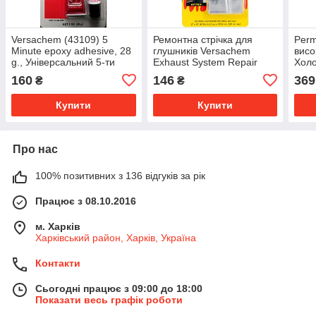
Versachem (43109) 5
Ремонтна стрічка для
Perm
Minute epoxy adhesive, 28
глушників Versachem
висо
g., Універсальний 5-ти
Exhaust System Repair
Холо
хвилинний клей, прозорий
Tape 5x101.6 см
епок
160
146
369
₴
₴
Спро
Купити
Купити
Про нас
100% позитивних з 136 відгуків за рік
Працює з 08.10.2016
м. Харків
Харківський район, Харків, Україна
Контакти
Сьогодні працює з 09:00 до 18:00
Показати весь графік роботи