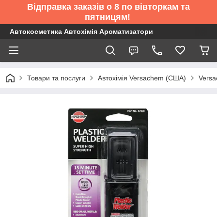
Відправка заказів о 8 по вівторкам та
пятницям!
Автокосметика Автохімія Ароматизатори
Товари та послуги
Автохімія Versachem (США)
Versa