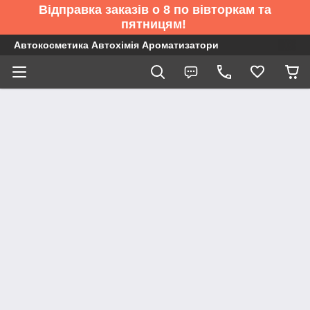
Відправка заказів о 8 по вівторкам та
пятницям!
Автокосметика Автохімія Ароматизатори