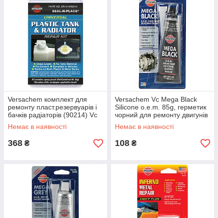
Versachem комплект для
Versachem Vc Mega Black
ремонту пласт.резервуарів і
Silicone o.e.m. 85g, герметик
бачків радіаторів (90214) Vc
чорний для ремонту двигунів
Plastik Tank/Rad Repair Kit
Немає в наявності
Немає в наявності
368
108
₴
₴