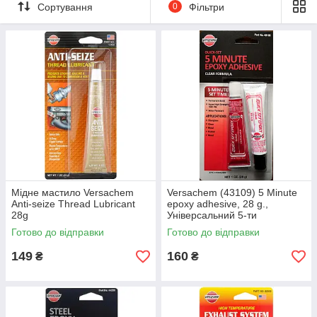
автомобілебудуванні.
Сортування
0
Фільтри
Корпорація ITW була створена в 1912 році, вона входить до
числа 200 найбільших світових компаній за версією журналу
Fortune і включена в список Нью-Йоркської фондової біржі
(NYSE). Виробництво ITW розташоване в 45 країнах світу і
має майже 49000 працівників, зосереджених на створенні
продуктів і новітніх рішень для покупця.
Мідне мастило Versachem
Versachem (43109) 5 Minute
Anti-seize Thread Lubricant
epoxy adhesive, 28 g.,
28g
Універсальний 5-ти
хвилинний клей, прозорий
Готово до відправки
Готово до відправки
149
160
₴
₴