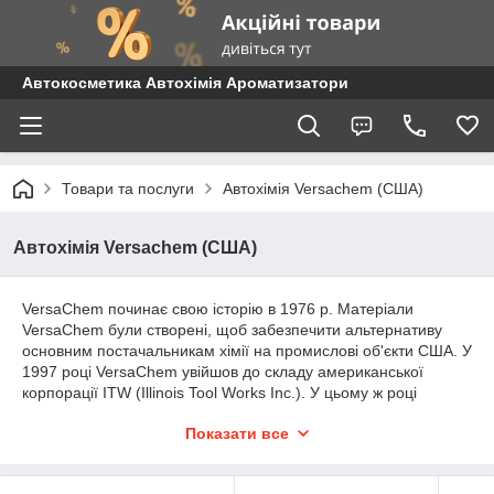
Автокосметика Автохімія Ароматизатори
Товари та послуги
Автохімія Versachem (США)
Автохімія Versachem (США)
VersaChem починає свою історію в 1976 р. Матеріали
VersaChem були створені, щоб забезпечити альтернативу
основним постачальникам хімії на промислові об'єкти США. У
1997 році VersaChem увійшов до складу американської
корпорації ITW (Illinois Tool Works Inc.). У цьому ж році
корпорації ITW об'єднала в одну групу три бренди:
Показати все
"VersaChem", "Devcon", "Qualco". Завдяки об'єднанню цих
компаній, були створені нові серії клеїв і герметиків, чудово
працюють з ультрасучасними матеріалами, актуальними в