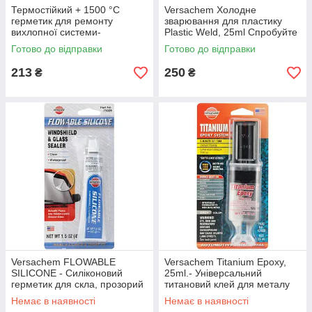
Термостійкий + 1500 °C
Versachem Холодне
герметик для ремонту
зварювання для пластику
вихлопної системи-
Plastic Weld, 25ml Спробуйте
Versachem Exhaus System
якість!
Готово до відправки
Готово до відправки
Joint-Crack Sealer
213
250
₴
₴
Versachem FLOWABLE
Versachem Titanium Epoxy,
SILICONE - Силіконовий
25ml.- Універсальний
герметик для скла, прозорий
титановий клей для металу
Немає в наявності
Немає в наявності