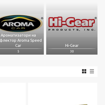
Ароматизатори на
флектор Aroma Speed
Car
Hi-Gear
5
30