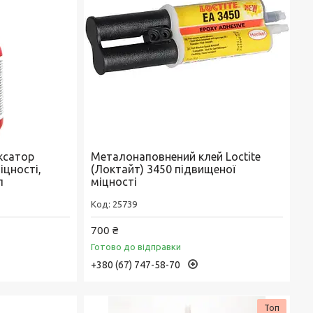
іксатор
Металонаповнений клей Loctite
іцності,
(Локтайт) 3450 підвищеної
л
міцності
25739
700 ₴
Готово до відправки
+380 (67) 747-58-70
Топ