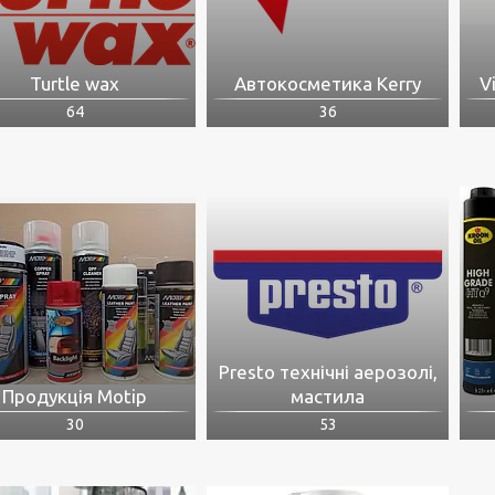
Turtle wax
Автокосметика Kerry
V
64
36
Presto технічні аерозолі,
Продукція Motip
мастила
30
53