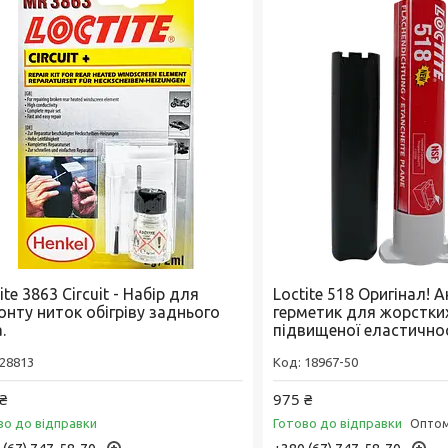
ite 3863 Circuit - Набір для
Loctite 518 Оригінал! 
онту ниток обігріву заднього
герметик для жорстки
.
підвищеної еластичнос
28813
18967-50
₴
975 ₴
во до відправки
Готово до відправки
Оптом 