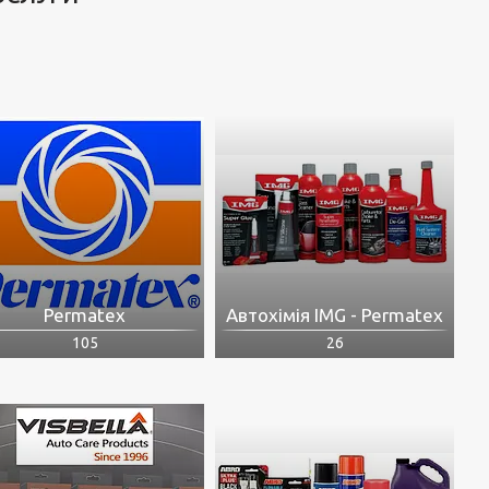
Permatex
Автохімія IMG - Permatex
105
26