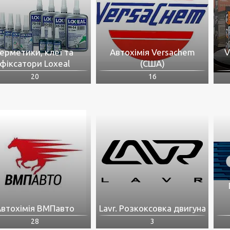
Герметики, клеї та
Автохімія Versachem
V
фіксатори Loxeal
(США)
20
16
втохімія ВМПавто
Lavr. Розкоксовка двигуна
28
3