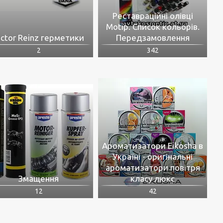
Реставраційні олівці
Motip. Список кольорів.
ictor Reinz герметики
Передзамовлення
2
342
Ароматизатори Eikosha в
Україні - оригінальні
ароматизатори повітря
Змащення
класу люкс
12
42