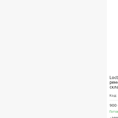
Loct
рем
скла
900 
Гото