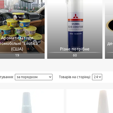
Ароматизатори
томобільні "Exotica"
де
(США)
Різне потрібне
19
60