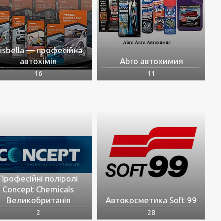
isbella — професійна
автохімія
Abro автохимия
16
11
Професійні поліролі
Concept Chemicals
Великобританія
Автокосметика Soft 99
2
28