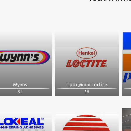
Wynns
Продукція Loctite
61
38