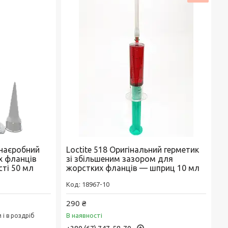
Анаєробний
Loctite 518 Оригінальний герметик
х фланців
зі збільшеним зазором для
ті 50 мл
жорстких фланців — шприц 10 мл
18967-10
290 ₴
В наявності
і в роздріб