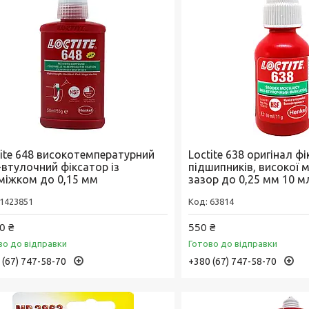
tite 648 високотемпературний
Loctite 638 оригінал ф
-втулочний фіксатор із
підшипників, високої м
міжком до 0,15 мм
зазор до 0,25 мм 10 м
1423851
63814
0 ₴
550 ₴
во до відправки
Готово до відправки
 (67) 747-58-70
+380 (67) 747-58-70