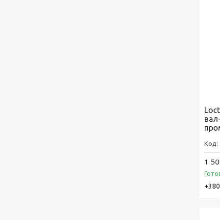
Loc
вал
про
1 50
Гото
+380