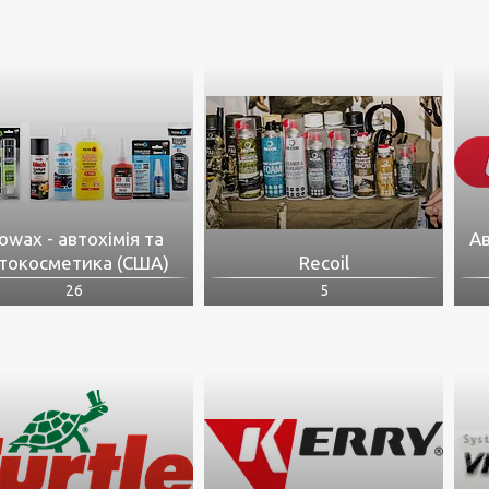
owax - автохімія та
Ав
токосметика (США)
Recoil
26
5