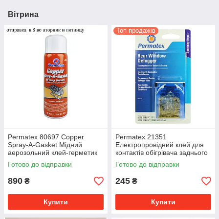
Вітрина
Топ продажів
Permatex 80697 Copper
Permatex 21351
Spray-A-Gasket Мідний
Електропровідний клей для
аерозольний клей-герметик
контактів обігрівача заднього
для прокладок ГБЦ
скла
Готово до відправки
Готово до відправки
890
245
₴
₴
Купити
Купити