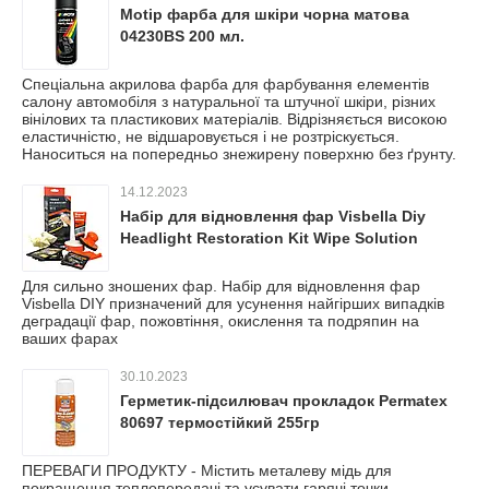
Motip фарба для шкіри чорна матова
04230BS 200 мл.
Спеціальна акрилова фарба для фарбування елементів
салону автомобіля з натуральної та штучної шкіри, різних
вінілових та пластикових матеріалів. Відрізняється високою
еластичністю, не відшаровується і не розтріскується.
Наноситься на попередньо знежирену поверхню без ґрунту.
14.12.2023
Набір для відновлення фар Visbella Diy
Headlight Restoration Kit Wipe Solution
Для сильно зношених фар. Набір для відновлення фар
Visbella DIY призначений для усунення найгірших випадків
деградації фар, пожовтіння, окислення та подряпин на
ваших фарах
30.10.2023
Герметик-підсилювач прокладок Permatex
80697 термостійкий 255гр
ПЕРЕВАГИ ПРОДУКТУ - Містить металеву мідь для
покращення теплопередачі та усувати гарячі точки -