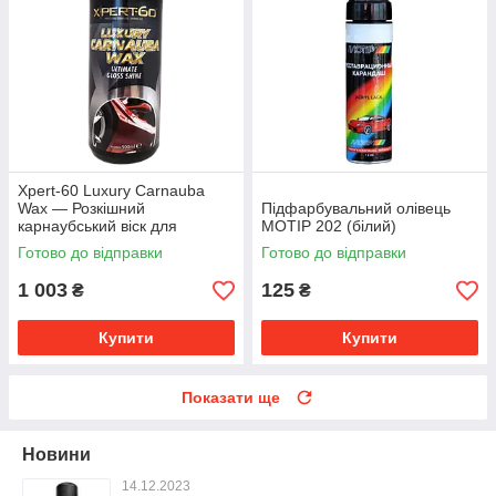
Xpert-60 Luxury Carnauba
Wax — Розкішний
Підфарбувальний олівець
карнаубський віск для
MOTIP 202 (білий)
професіоналів
Готово до відправки
Готово до відправки
1 003
125
₴
₴
Купити
Купити
Показати ще
Новини
14.12.2023