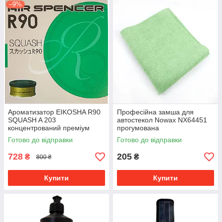
–9%
Ароматизатор EIKOSHA R90
Професійна замша для
SQUASH A 203
автостекол Nowax NX64451
концентрований преміум
прогумована
аромат
Готово до відправки
Готово до відправки
728
205
₴
₴
800 ₴
Купити
Купити