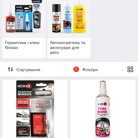
якістю при виробництві продукції
ISO 9001:2008
, також ISO
14001:2004,
який відповідає за безпеку продукції для
здоров'я людей і навколишнього середовища.
Ми дбаємо про нашу планету. Наші технології не завдають
шкоди навколишньому середовищу.
Герметики і клею
Автокосметика та
Nowax
аксесуари для
авто
Сортування
0
Фільтри