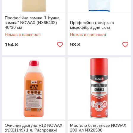
Професійна замша "Штучна
замша" NOWAX (NX65432)
Професійна ганчірка з
40*30 см
мікрофібри для скла
Немає в наявності
Немає в наявності
154
93
₴
₴
Очисник двигуна V12 NOWAX
Мастило біле літієве NOWAX
(NX01149) 1 л. Распродаж!
200 мл NX20500