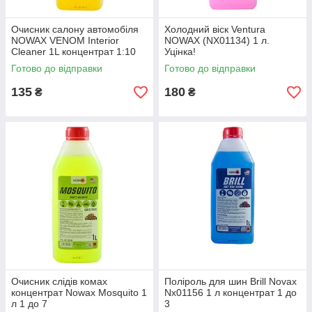
Очисник салону автомобіля
Холодний віск Ventura
NOWAX VENOM Interior
NOWAX (NX01134) 1 л.
Cleaner 1L концентрат 1:10
Уцінка!
Распродаж!
Готово до відправки
Готово до відправки
135
180
₴
₴
Очисник слідів комах
Поліроль для шин Brill Novax
концентрат Nowax Mosquito 1
Nx01156 1 л концентрат 1 до
л 1 до 7
3