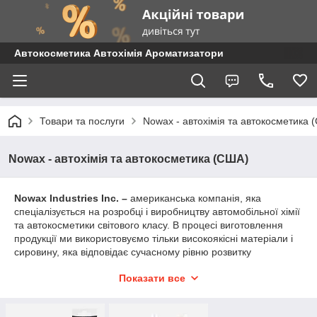
Автокосметика Автохімія Ароматизатори
Товари та послуги
Nowax - автохімія та автокосметика 
Nowax - автохімія та автокосметика (США)
Nowax Industries Inc. –
американська компанія, яка
спеціалізується на розробці і виробництву автомобільної хімії
та автокосметики світового класу. В процесі виготовлення
продукції ми використовуємо тільки високоякісні матеріали і
сировину, яка відповідає сучасному рівню розвитку
автомобільної та побутової промисловості.
Показати все
Продукція
Nowax Industries Inc
.
відповідає жорстким
вимогам відомих виробників сучасних автомобілів та
обладнання. Про це свідчить сертифікат системи управління