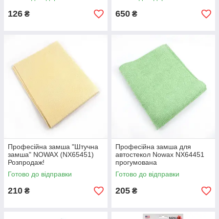
126
650
₴
₴
Професійна замша "Штучна
Професійна замша для
замша" NOWAX (NX65451)
автостекол Nowax NX64451
Розпродаж!
прогумована
Готово до відправки
Готово до відправки
210
205
₴
₴