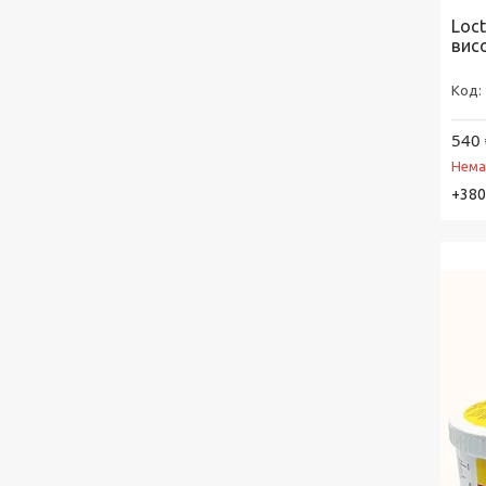
Loct
висо
540 
Нема
+380