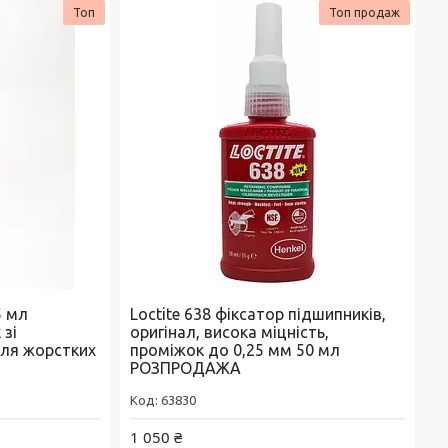
Топ
Топ продаж
5 мл
Loctite 638 фіксатор підшипників,
 зі
оригінал, висока міцність,
ля жорстких
проміжок до 0,25 мм 50 мл
РОЗПРОДАЖА
63830
1 050 ₴