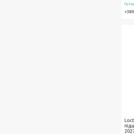
Гото
+380
Loct
підш
202