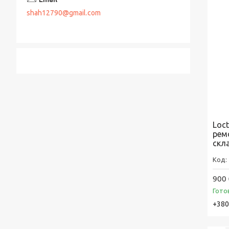
shah12790@gmail.com
Loct
рем
скла
900 
Гото
+380