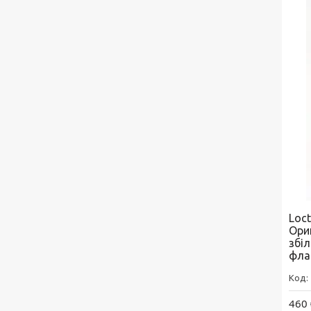
Loct
Ориг
збі
фла
460 