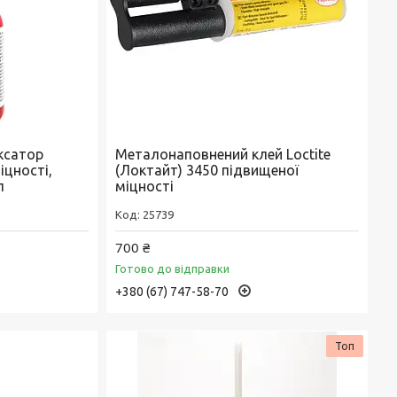
іксатор
Металонаповнений клей Loctite
іцності,
(Локтайт) 3450 підвищеної
л
міцності
25739
700 ₴
Готово до відправки
+380 (67) 747-58-70
Топ