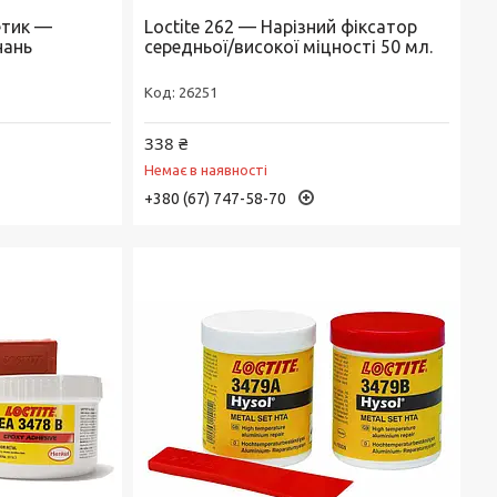
етик —
Loctite 262 — Нарізний фіксатор
нань
середньої/високої міцності 50 мл.
26251
338 ₴
Немає в наявності
+380 (67) 747-58-70