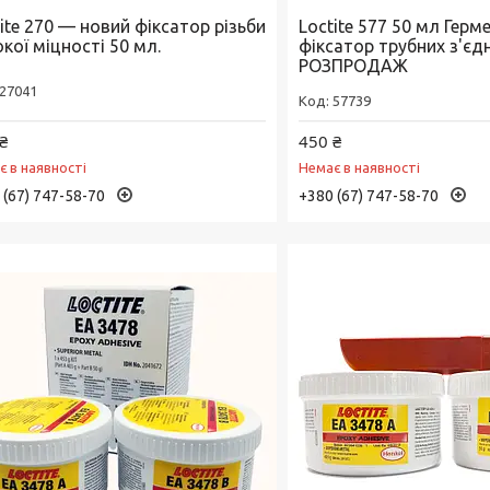
ite 270 — новий фіксатор різьби
Loctite 577 50 мл Герм
кої міцності 50 мл.
фіксатор трубних з'єд
РОЗПРОДАЖ
27041
57739
₴
450 ₴
є в наявності
Немає в наявності
 (67) 747-58-70
+380 (67) 747-58-70