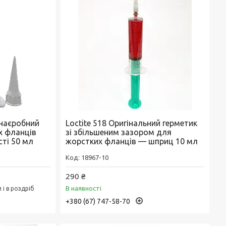
Анаєробний
Loctite 518 Оригінальний герметик
х фланців
зі збільшеним зазором для
ті 50 мл
жорстких фланців — шприц 10 мл
18967-10
290 ₴
В наявності
і в роздріб
+380 (67) 747-58-70