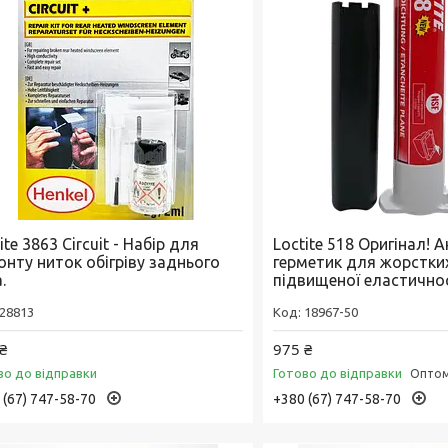
ite 3863 Circuit - Набір для
Loctite 518 Оригінал! 
онту ниток обігріву заднього
герметик для жорстки
.
підвищеної еластичнос
28813
18967-50
₴
975 ₴
во до відправки
Готово до відправки
Оптом 
 (67) 747-58-70
+380 (67) 747-58-70