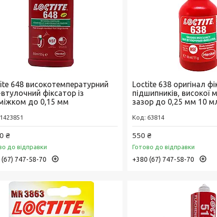
tite 648 високотемпературний
Loctite 638 оригінал ф
-втулочний фіксатор із
підшипників, високої м
міжком до 0,15 мм
зазор до 0,25 мм 10 м
1423851
63814
0 ₴
550 ₴
во до відправки
Готово до відправки
 (67) 747-58-70
+380 (67) 747-58-70