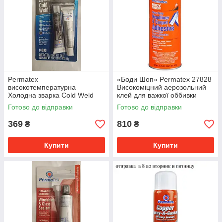
Permatex
«Боди Шоп» Permatex 27828
високотемпературна
Високоміцний аерозольний
Холодна зварка Cold Weld
клей для важкої оббивки
епоксидний клей Спробуйте
салону
Готово до відправки
Готово до відправки
якість!
369
810
₴
₴
Купити
Купити