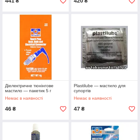
441
420
₴
₴
Діелектричне тюнінгове
Plastilube — мастило для
мастило — пакетик 5 г
супортів
Немає в наявності
Немає в наявності
46
47
₴
₴