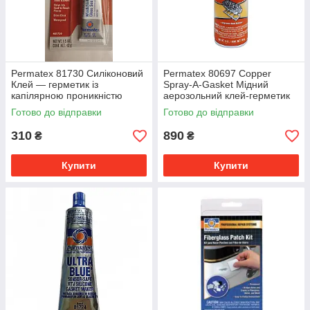
Permatex 81730 Силіконовий
Permatex 80697 Copper
Клей — герметик із
Spray-A-Gasket Мідний
капілярною проникністю
аерозольний клей-герметик
для прокладок ГБЦ
Готово до відправки
Готово до відправки
310
890
₴
₴
Купити
Купити