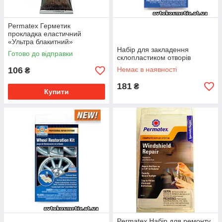
Permatex Герметик
прокладка еластичний
«Ультра блакитний»
Розпрордаж!
Набір для закладення
Готово до відправки
склопластиком отворів
106
Немає в наявності
₴
181
₴
Купити
Permatex Набір для ремонту