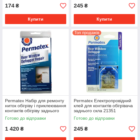
174
245
₴
₴
Купити
Купити
Топ продажів
Permatex Набір для ремонту
Permatex Електропровідний
ниток обігріву і приклеювання
клей для контактів обігрівача
контактів обігріву заднього
заднього скла 21351
скла
Готово до відправки
Готово до відправки
1 420
245
₴
₴