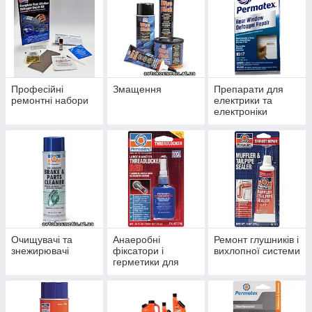
Професійні
Змащення
Препарати для
ремонтні набори
електрики та
електроніки
Очищувачі та
Анаеробні
Ремонт глушників і
знежирювачі
фіксатори і
вихлопної системи
герметики для
різьби та
підшипників