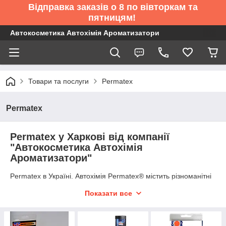
Відправка заказів о 8 по вівторкам та
пятницям!
Автокосметика Автохімія Ароматизатори
Товари та послуги
Permatex
Permatex
Permatex у Харкові від компанії
"Автокосметика Автохімія
Ароматизатори"
Permatex в Україні. Автохімія Permatex® містить різноманітні
хімічні продукти, які використовуються під час складання
Показати все
автомобілів, їх післяпродажного технічного обслуговування
та ремонту.
Товар обміну та поверненню не підлягає!