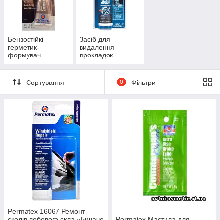
Бензостійкі
Засіб для
герметик-
видалення
формувач
прокладок
прокладок
Сортування
0
Фільтри
Permatex 16067 Ремонт
сколів лобового скла «Бичаче
Permatex Мастила для