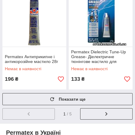
Permatex Dielectric Tune-Up
Permatex Антиприкипне і
Grease- Діелектричне
антикорозійне мастило 28г
тюнінгове мастило для
контактів
Немає в наявності
Немає в наявності
196
133
₴
₴
Показати ще
1
/ 5
Permatex в Україні