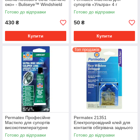
око» - Buliseye™ Windshield
супортів «Ультра» 4 г
Repair Kit
Готово до відправки
Готово до відправки
430
50
₴
₴
Купити
Купити
Топ продажів
Permatex Професійне
Permatex 21351
Мастило для супортів
Електропровідний клей для
високотемпературне
контактів обігрівача заднього
синтетичне «Ультра» 14г
скла
Готово до відправки
Готово до відправки