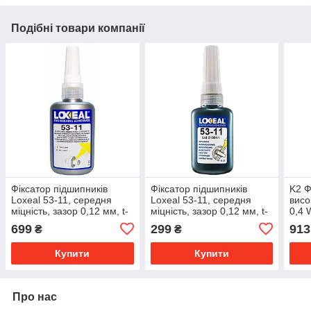
Подібні товари компанії
Фіксатор підшипників
Фіксатор підшипників
K2 Ф
Loxeal 53-11, середня
Loxeal 53-11, середня
висо
міцність, зазор 0,12 мм, t-
міцність, зазор 0,12 мм, t-
0,4
55/+150°C, 50 мл
55/+150°C, 10 мл
SILA
699
299
913
₴
₴
Купити
Купити
Про нас