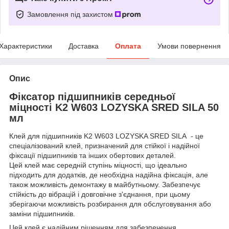
Замовлення під захистом
Характеристики
Доставка
Оплата
Умови повернення
Опис
Фіксатор підшипників середньої
міцності K2 W603 LOZYSKA SRED SILA 50
мл
Клей для підшипників K2 W603 LOZYSKA SRED SILA - це
спеціалізований клей, призначений для стійкої і надійної
фіксації підшипників та інших обертових деталей.
Цей клей має середній ступінь міцності, що ідеально
підходить для додатків, де необхідна надійна фіксація, але
також можливість демонтажу в майбутньому. Забезпечує
стійкість до вібрацій і довговічне з'єднання, при цьому
зберігаючи можливість розбирання для обслуговування або
заміни підшипників.
Цей клей є надійним рішенням для забезпечення