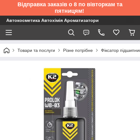
Відправка заказів о 8 по вівторкам та
пятницям!
Автокосметика Автохімія Ароматизатори
Товари та послуги
Різне потрібне
Фіксатор підшипни