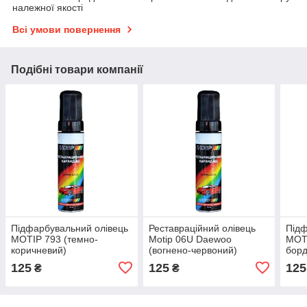
належної якості
Всі умови повернення
Подібні товари компанії
Підфарбувальний олівець
Реставраційний олівець
Підф
MOTIP 793 (темно-
Motip 06U Daewoo
MOTI
коричневий)
(вогнено-червоний)
борд
125
125
125
₴
₴