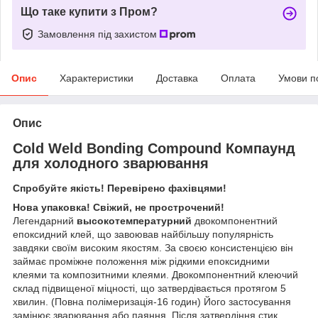
Що таке купити з Пром?
Замовлення під захистом
Опис
Характеристики
Доставка
Оплата
Умови п
Опис
Cold Weld Bonding Compound Компаунд
для холодного зварювання
Спробуйте якість! Перевірено фахівцями!
Нова упаковка! Свіжий, не прострочений!
Легендарний
высокотемпературний
двокомпонентний
епоксидний клей, що завоював найбільшу популярність
завдяки своїм високим якостям. За своєю консистенцією він
займає проміжне положення між рідкими епоксидними
клеями та композитними клеями. Двокомпонентний клеючий
склад підвищеної міцності, що затвердівається протягом 5
хвилин. (Повна полімеризація-16 годин) Його застосування
замінює зварювання або паяння. Після затвердіння стик