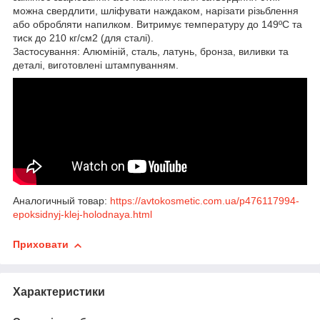
можна свердлити, шліфувати наждаком, нарізати різьблення
або обробляти напилком. Витримує температуру до 149ºС та
тиск до 210 кг/см2 (для сталі).
Застосування: Алюміній, сталь, латунь, бронза, виливки та
деталі, виготовлені штампуванням.
Аналогичный товар:
https://avtokosmetic.com.ua/p476117994-
epoksidnyj-klej-holodnaya.html
Приховати
Характеристики