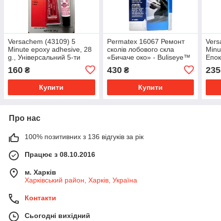
Versachem (43109) 5
Permatex 16067 Ремонт
Vers
Minute epoxy adhesive, 28
сколів лобового скла
Minu
g., Універсальний 5-ти
«Бичаче око» - Buliseye™
Епок
хвилинний клей, прозорий
Windshield Repair Kit
мета
160
430
235
₴
₴
Купити
Купити
Про нас
100% позитивних з 136 відгуків за рік
Працює з 08.10.2016
м. Харків
Харківський район, Харків, Україна
Контакти
Сьогодні вихідний