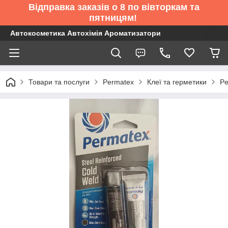
Відправка заказів о 8 по вівторкам та
пятницям!
Автокосметика Автохімія Ароматизатори
Товари та послуги
Permatex
Клеї та герметики
Pe