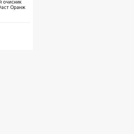
й очисник
 Фаст Оранж