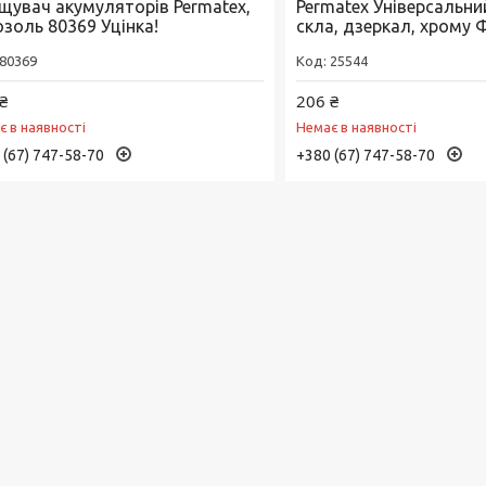
щувач акумуляторів Permatex,
Permatex Універсальни
озоль 80369 Уцінка!
скла, дзеркал, хрому
80369
25544
₴
206 ₴
є в наявності
Немає в наявності
 (67) 747-58-70
+380 (67) 747-58-70