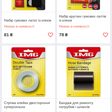
Набір круглих гумових латтів
Набір гумових латат із клеєм
із клеєм
Немає в наявності
Немає в наявності
81
78
₴
₴
Стрічка клейка двостороння
Бандаж для ремонту
суперсильна
патрубків і шлангів