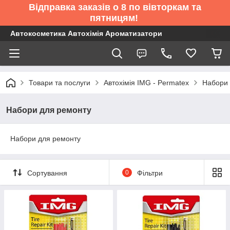
Відправка заказів о 8 по вівторкам та
пятницям!
Автокосметика Автохімія Ароматизатори
Товари та послуги
Автохімія IMG - Permatex
Набори 
Набори для ремонту
Набори для ремонту
Сортування
0
Фільтри