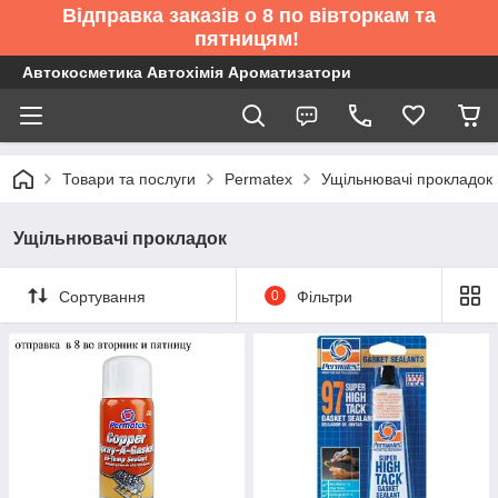
Відправка заказів о 8 по вівторкам та
пятницям!
Автокосметика Автохімія Ароматизатори
Товари та послуги
Permatex
Ущільнювачі прокладок
Ущільнювачі прокладок
Сортування
0
Фільтри