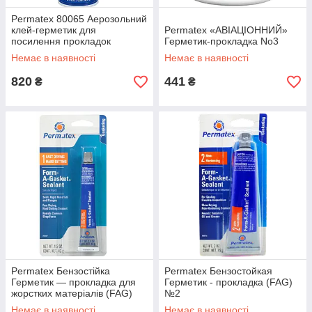
Permatex 80065 Аерозольний
клей-герметик для
Permatex «АВІАЦІОННИЙ»
посилення прокладок
Герметик-прокладка No3
«Високо Липкий»255г
Немає в наявності
Немає в наявності
820
441
₴
₴
Permatex Бензостійка
Permatex Бензостойкая
Герметик — прокладка для
Герметик - прокладка (FAG)
жорстких матеріалів (FAG)
№2
No1
Немає в наявності
Немає в наявності