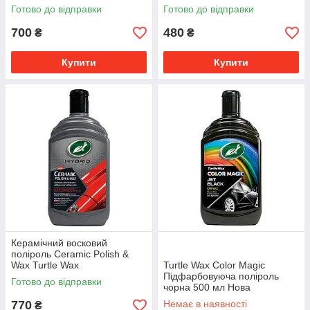
Готово до відправки
Готово до відправки
700
480
₴
₴
Купити
Купити
Керамічний восковий
поліроль Ceramic Polish &
Wax Turtle Wax
Turtle Wax Color Magic
Підфарбовуюча поліроль
Готово до відправки
чорна 500 мл Нова
покращена формула!
770
Немає в наявності
₴