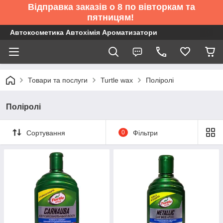
Відправка заказів о 8 по вівторкам та
пятницям!
Автокосметика Автохімія Ароматизатори
Товари та послуги
Turtle wax
Поліролі
Поліролі
Сортування
0
Фільтри