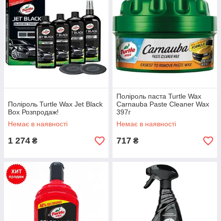
Поліроль паста Turtle Wax
Поліроль Turtle Wax Jet Black
Carnauba Paste Cleaner Wax
Box Розпродаж!
397г
Немає в наявності
Немає в наявності
1 274
717
₴
₴