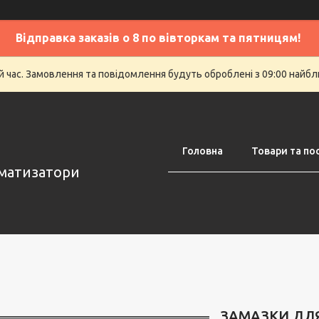
Відправка заказів о 8 по вівторкам та пятницям!
й час. Замовлення та повідомлення будуть оброблені з 09:00 найбли
Головна
Товари та по
оматизатори
ЗАМАЗКИ ДЛ