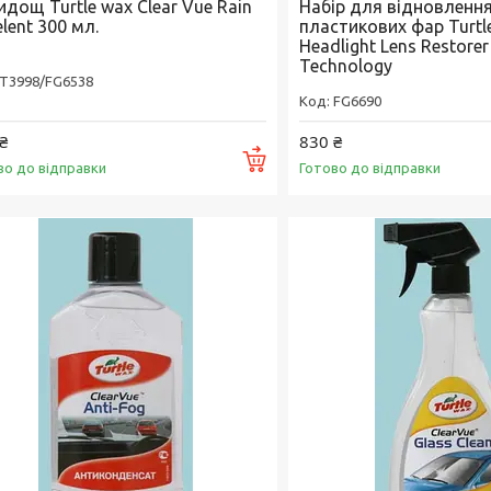
дощ Turtle wax Clear Vue Rain
Набір для відновленн
lent 300 мл.
пластикових фар Turtl
Headlight Lens Restore
Technology
T3998/FG6538
FG6690
₴
830 ₴
Купити
во до відправки
Готово до відправки