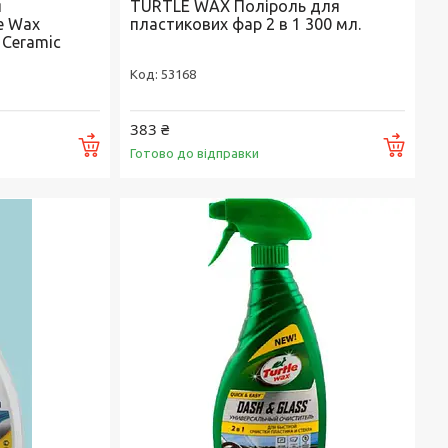
я
TURTLE WAX Поліроль для
e Wax
пластикових фар 2 в 1 300 мл.
r Ceramic
53168
383 ₴
Купити
Купи
Готово до відправки