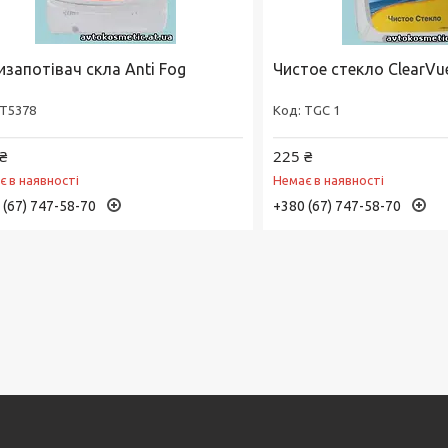
изапотівач скла Anti Fog
Чистое стекло ClearVue
Т5378
TGC 1
₴
225 ₴
є в наявності
Немає в наявності
 (67) 747-58-70
+380 (67) 747-58-70