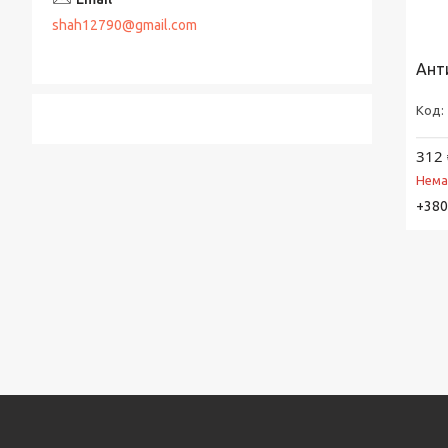
shah12790@gmail.com
Ант
312 
Нема
+380