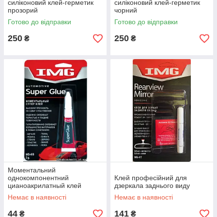
силіконовий клей-герметик
силіконовий клей-герметик
прозорий
чорний
Готово до відправки
Готово до відправки
250
250
₴
₴
Моментальний
однокомпонентний
Клей професійний для
цианоакрилатный клей
дзеркала заднього виду
миттєвого затвердіння
Немає в наявності
Немає в наявності
44
141
₴
₴