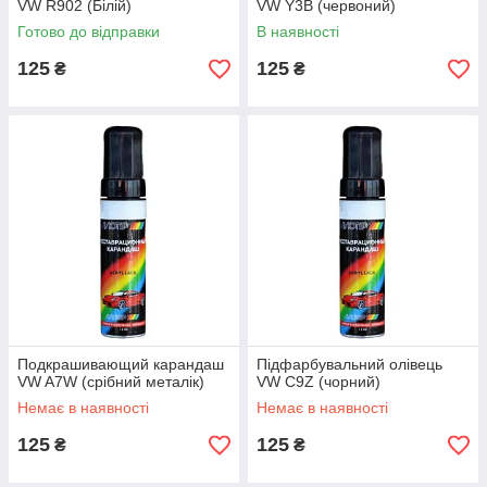
VW R902 (Білій)
VW Y3B (червоний)
Готово до відправки
В наявності
125
125
₴
₴
Подкрашивающий карандаш
Підфарбувальний олівець
VW A7W (срібний металік)
VW C9Z (чорний)
Немає в наявності
Немає в наявності
125
125
₴
₴