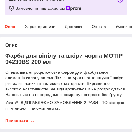
Замовлення під захистом
Опис
Характеристики
Доставка
Оплата
Умови п
Опис
Фарба для вінілу та шкіри чорна MOTIP
04230BS 200 мл
Спеціальна нітроцелюлозна фарба для фарбування
елементів салону автомобіля з натуральної та штучної шкіри,
різних вінілових і пластикових матеріалів. Вирізняється
високою еластичністю, не відшаровується й не розтріскується.
Наноситься на попередньо знежирену поверхню без ґрунту.
Увага!!! ВІДПРАВЛЯЄМО ЗАМОВЛЕННЯ 2 РАЗИ : ПО вівторках
і п'ятницях. Наложки немає.
Приховати