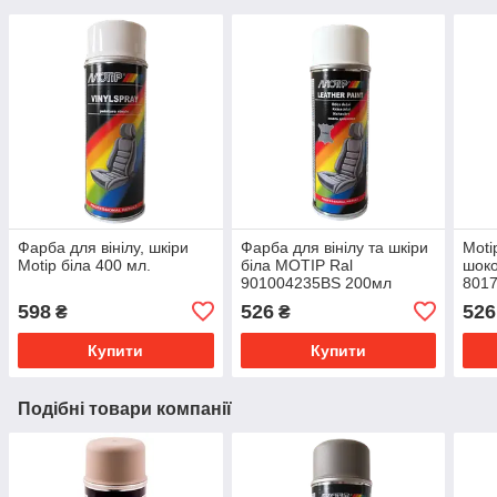
Фарба для вінілу, шкіри
Фарба для вінілу та шкіри
Moti
Motip біла 400 мл.
біла MOTIP Ral
шоко
901004235BS 200мл
8017
598
526
526
₴
₴
Купити
Купити
Подібні товари компанії