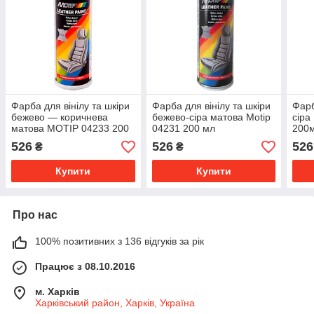
Фарба для вінілу та шкіри
Фарба для вінілу та шкіри
Фарб
бежево — коричнева
бежево-сіра матова Motip
сіра
матова MOTIP 04233 200
04231 200 мл
200
мл.
526
526
526
₴
₴
Купити
Купити
Про нас
100% позитивних з 136 відгуків за рік
Працює з 08.10.2016
м. Харків
Харківський район, Харків, Україна