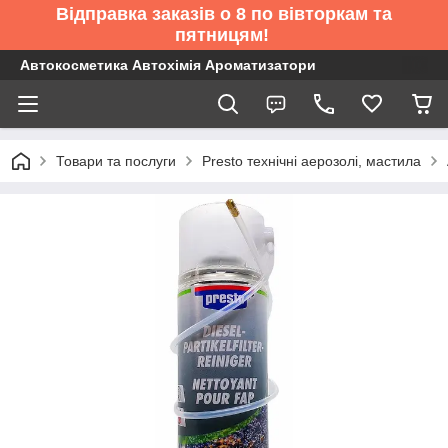
Відправка заказів о 8 по вівторкам та
пятницям!
Автокосметика Автохімія Ароматизатори
Товари та послуги
Presto технічні аерозолі, мастила