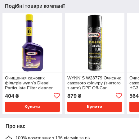
Подібні товари компанії
Очищення сажових
WYNN`S W28779 Очисник
Очи
фільтрів wynn's Diesel
сажового фільтру (знятого
сажо
Particulate Filter cleaner
з авто) DPF Off-Car
HG3
28263 325мл
Cleaner
404
879
564
₴
₴
Купити
Купити
Про нас
100% позитивних з 136 відгуків за рік