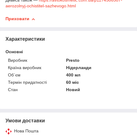
Дивись також —
https://avtokosmetic.com.ua/p1174586587-
aerozolnyj-ochistitel-sazhevogo.html
Приховати
Характеристики
Основні
Виробник
Presto
Країна виробник
Нідерланди
Об`єм
400 мл
Термін придатності
60 міс
Стан
Новий
Умови доставки
Нова Пошта