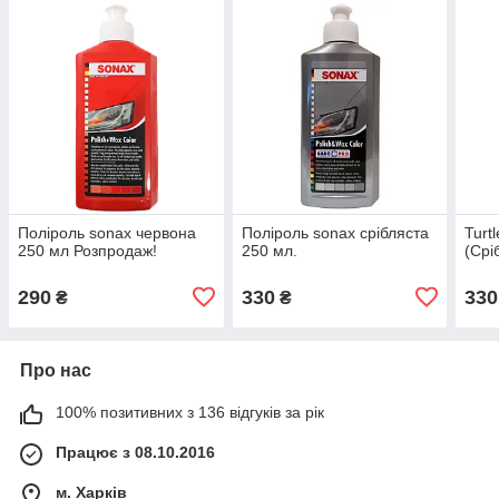
Поліроль sonax червона
Поліроль sonax срібляста
Turtl
250 мл Розпродаж!
250 мл.
(Срі
290
330
330
₴
₴
Про нас
100% позитивних з 136 відгуків за рік
Працює з 08.10.2016
м. Харків