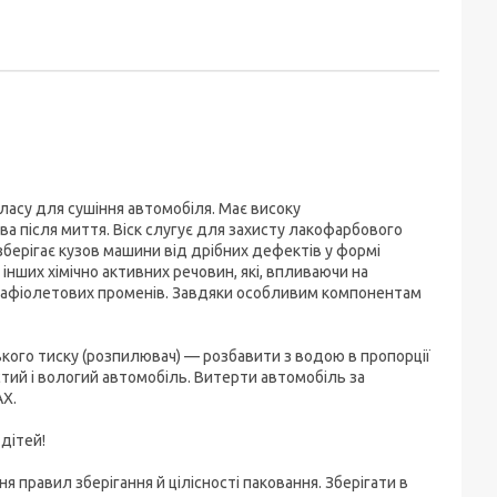
асу для сушіння автомобіля. Має високу
 після миття. Віск слугує для захисту лакофарбового
 зберігає кузов машини від дрібних дефектів у формі
нших хімічно активних речовин, які, впливаючи на
трафіолетових променів. Завдяки особливим компонентам
кого тиску (розпилювач) — розбавити з водою в пропорції
стий і вологий автомобіль. Витерти автомобіль за
AX.
 дітей!
я правил зберігання й цілісності паковання. Зберігати в