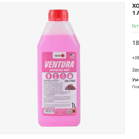
ХО
1 
Гот
18
+38
За
п