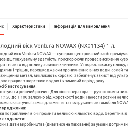
ис
Характеристики
Інформація для замовлення
лодний віск Ventura NOWAX (NX01134) 1 л.
одний віск Ventura NOWAX — суперконцентрований засіб преміумкл
овідштовхувальну здатність, прискорюючи процес висихання кузова
риття авто від впливу зовнішніх чинників. Утворює захисну плівку,
ряпин і тріщин, перешкоджаючи проникненню в них води, солей та і
ахищений метал, викликають корозію. Забезпечує захист від уль
ово працює з жорсткою водою і в зимовий період року.
осіб застосування:
готувати робочий розчин: Для піногенератора — ручної помпи низь
 1:150 до 1:100 залежно від жорсткості води. Нанести розчин на чи
помогою штучної замші для миття та полірування автомобіля NOW
передження:
азі потрапляння в очі промити великою кількістю води. Берегти від
ок годности:
оки з дати виробництва (дивитися на пакованні) за умови дотриманн