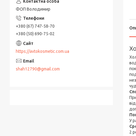
ФОП Володимир
+380 (67) 747-58-70
Оп
+380 (50) 690-75-02
Хо
https://avtokosmetic.com.ua
Хол
вод
пок
shah12790@gmail.com
под
нез
чуд
Сп
При
від
до
По
У р
Ср
2 р