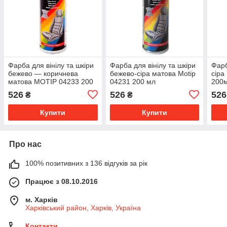
Фарба для вінілу та шкіри
Фарба для вінілу та шкіри
Фарб
бежево — коричнева
бежево-сіра матова Motip
сіра
матова MOTIP 04233 200
04231 200 мл
200
мл.
526
526
526
₴
₴
Купити
Купити
Про нас
100% позитивних з 136 відгуків за рік
Працює з 08.10.2016
м. Харків
Харківський район, Харків, Україна
Контакти