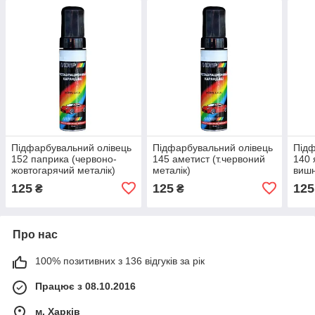
Підфарбувальний олівець
Підфарбувальний олівець
Підф
152 паприка (червоно-
145 аметист (т.червоний
140 
жовтогарячий металік)
металік)
виш
125
125
125
₴
₴
Про нас
100% позитивних з 136 відгуків за рік
Працює з 08.10.2016
м. Харків