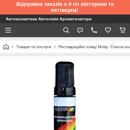
Відправка заказів о 8 по вівторкам та
пятницям!
Автокосметика Автохімія Ароматизатори
Товари та послуги
Реставраційні олівці Motip. Список 