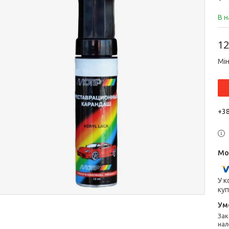
В н
12
Мін
+38
У к
куп
Законом не передбачено повернення та обмін даного товару
нал