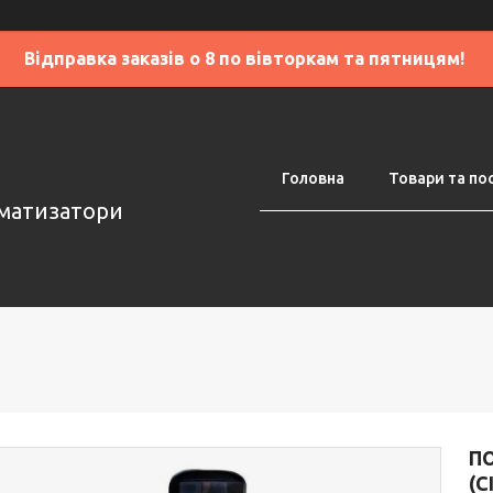
Відправка заказів о 8 по вівторкам та пятницям!
Головна
Товари та по
оматизатори
П
(С