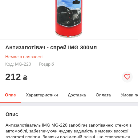
Антизапотівач - спрей IMG 300мл
Немає в наявності
Код: MG-220
Роздріб
212
₴
Опис
Характеристики
Доставка
Оплата
Умови п
Опис
Антизапотіватель IMG MG-220 запобігає запотіванню стекол в
автомобілі, забезпечуючи чудову видимість в умовах високої
вологості повітря. Завдяки полімерній плівці, що створюється,