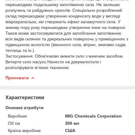
перешкоджає подальшому запотіванню скла. Не залишає
розлучень та райдужних ореолів. Спеціально розроблений
склад перешкоджає утворенню конденсату води у вигляді
мікрокрапельок, які створюють ефект каламутного скла. У
зимову пору року перешкоджає утворенню інею на поверхні.
Також може застосовуватися для запобігання запотіванню
всіх видів скляних та дзеркальних поверхонь у приміщеннях з
підвищеною вологістю (віконного скла, вітрин, зимових садів,
теплиць та ін.).
Застосування: Обов'язково вимити скло з миючим засобом.
Витерти скло насухо.Нанести на дзеркало/скло і
розполірувати м'якою тканиною.
Приховати
Характеристики
Основні атрибути
Виробник
IMG Chemicals Corporation
Об`єм
300 мл
Країна виробник
США