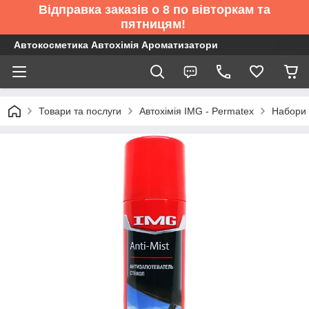
Відправка заказів о 8 по вівторкам та
пятницям!
Автокосметика Автохімія Ароматизатори
Товари та послуги
Автохімія IMG - Permatex
Набори 