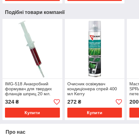
Подібні товари компанії
IMG-518 Анаєробний
Очисник освіжувач
Маст
формувач для твердих
кондиціонера спрей 400
SPRA
фланців шприц 20 мл.
мл Kerry
пете
324
272
200
₴
₴
Купити
Купити
Про нас