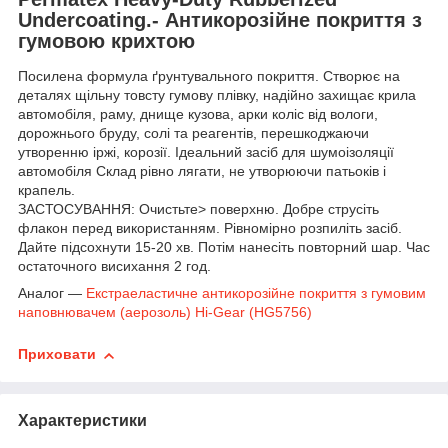
Undercoating.- Антикорозійне покриття з
гумовою крихтою
Посилена формула ґрунтувального покриття. Створює на
деталях щільну товсту гумову плівку, надійно захищає крила
автомобіля, раму, днище кузова, арки коліс від вологи,
дорожнього бруду, солі та реагентів, перешкоджаючи
утворенню іржі, корозії. Ідеальний засіб для шумоізоляції
автомобіля Склад рівно лягати, не утворюючи патьоків і
крапель.
ЗАСТОСУВАННЯ: Очистьте> поверхню. Добре струсіть
флакон перед використанням. Рівномірно розпиліть засіб.
Дайте підсохнути 15-20 хв. Потім нанесіть повторний шар. Час
остаточного висихання 2 год.
Аналог —
Екстраеластичне антикорозійне покриття з гумовим
наповнювачем (аерозоль) Hi-Gear (HG5756)
Приховати
Характеристики