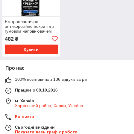
Екстраеластичне
антикорозійне покриття з
гумовим наповнювачем
(аерозоль) Hi-Gear
482
₴
(HG5756)
Купити
Про нас
100% позитивних з 136 відгуків за рік
Працює з 08.10.2016
м. Харків
Харківський район, Харків, Україна
Контакти
Сьогодні вихідний
Показати весь графік роботи