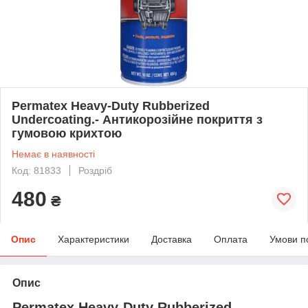
Permatex Heavy-Duty Rubberized
Undercoating.- Антикорозійне покриття з
гумовою крихтою
Немає в наявності
Код: 81833
Роздріб
480
₴
Опис
Характеристики
Доставка
Оплата
Умови п
Опис
Permatex Heavy-Duty Rubberized