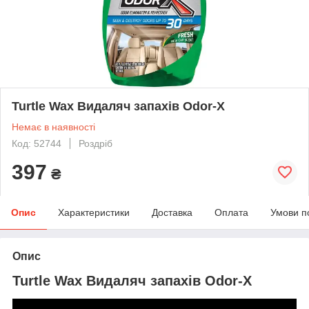
Turtle Wax Видаляч запахів Odor-X
Немає в наявності
Код: 52744
Роздріб
397
₴
Опис
Характеристики
Доставка
Оплата
Умови п
Опис
Turtle Wax Видаляч запахів Odor-X