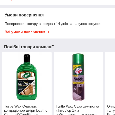
Умови повернення
Повернення товару впродовж 14 днів за рахунок покупця
Всі умови повернення
Подібні товари компанії
Turtle Wax Очисник і
Turtle Wax Суха хімчистка
Очищ
кондиціонер шкіри Leather
«Інтер'єр 1» з
та г
Cleaner&Conditioner
нейтралізатором запаху
Kerr