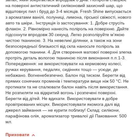
на поверхні антистатичний силіконовий захисний шар, що
відштовхує пил і бруд до 3-4 місяців. Fresh Shine випускається
з ароматами ванілі, полуниці, лимона, гірської свіжості, нового
авто та шкіри.. Інструкція із застосування: 1. Добре струсіть
флакон. 2. Рівномірно нанесіть поліроль на поверхню. Дайте
підсохнути впродовж 30 секунд. Легко розполіруйте м'якою
чистою тканиною. 3. На невеликі ділянки, а також на зони
безпосередньої близькості від скла наносьте поліроль за
допомогою тканини. 4. Для створення матової поверхні злегка
протріть деталь вологою тканиною після виконання п.п.1-3.
Попередження: не використовувати на кермовому колесі,
ручках керування, педалях, сидіннях тощо — усюди, де
небажано. Вогненебезпечно. Балон під тиском. Берегти від
прямих сонячних променів і температури вище ніж 50 °C. Не
протикати та не спалювати балон навіть після використання.
Не розпиляти на відкритий вогонь і розпечені поверхні.
Берегти від дітей. Не вдихати. Використовувати в добре
провітрюваних місцях. Використовувати якомога далі від
джерел займання — не курити поблизу! Склад: силікони,
парафінова олія, ароматизатор тривалої дії Паковання: 500
мл.
Приховати