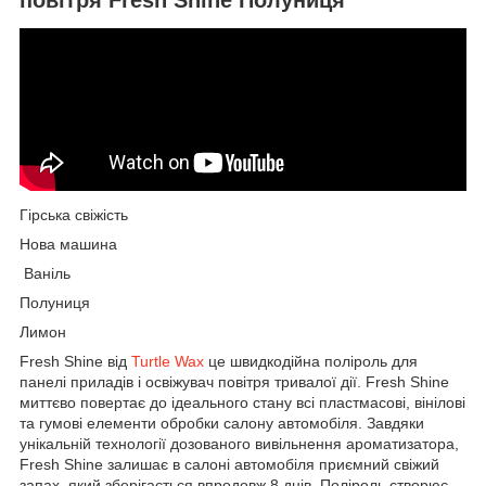
Гірська свіжість
Нова машина
Ваніль
Полуниця
Лимон
Fresh Shine від
Turtle Wax
це швидкодійна поліроль для
панелі приладів і освіжувач повітря тривалої дії. Fresh Shine
миттєво повертає до ідеального стану всі пластмасові, вінілові
та гумові елементи обробки салону автомобіля. Завдяки
унікальній технології дозованого вивільнення ароматизатора,
Fresh Shine залишає в салоні автомобіля приємний свіжий
запах, який зберігається впродовж 8 днів. Поліроль створює