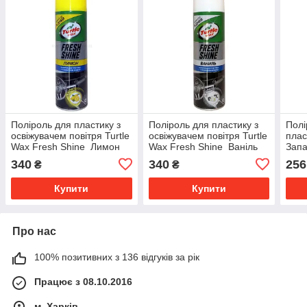
Поліроль для пластику з
Поліроль для пластику з
Полі
освіжувачем повітря Turtle
освіжувачем повітря Turtle
плас
Wax Fresh Shine Лимон
Wax Fresh Shine Ваніль
Запа
340
340
256
₴
₴
Купити
Купити
Про нас
100% позитивних з 136 відгуків за рік
Працює з 08.10.2016
м. Харків