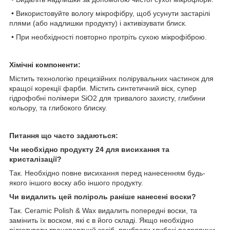
• Використовуйте вологу мікрофібру, щоб усунути застарілі
плями (або надлишки продукту) і активізувати блиск.
• При необхідності повторно протріть сухою мікрофіброю.
Хімічні компоненти:
Містить технологію прецизійних полірувальних частинок для
кращої корекції фарби. Містить синтетичний віск, супер
гідрофобні полімери SiO2 для тривалого захисту, глибини
кольору, та глибокого блиску.
Питання що часто задаються:
Чи необхідно продукту 24 для висихання та
кристалізації?
Так. Необхідно повне висихання перед нанесенням будь-
якого іншого воску або іншого продукту.
Чи видалить цей поліроль раніше нанесені воски?
Так. Ceramic Polish & Wax видалить попередні воски, та
замінить їх воском, які є в його складі. Якщо необхідно