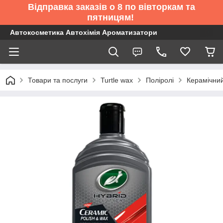
Відправка заказів о 8 по вівторкам та
пятницям!
Автокосметика Автохімія Ароматизатори
Товари та послуги
Turtle wax
Поліролі
Керамічний