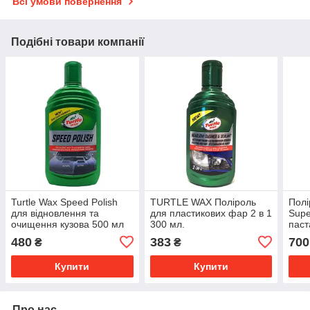
Всі умови повернення
Подібні товари компанії
Turtle Wax Speed Polish
TURTLE WAX Поліроль
Полі
для відновлення та
для пластикових фар 2 в 1
Supe
очищення кузова 500 мл
300 мл.
паст
FG8354
480
383
700
₴
₴
Купити
Купити
Про нас