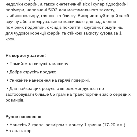
недоліки фарби, а також синтетичний віск і супер гідрофобні
полімери, наповнені SiO2 для максимального захисту,
глибини кольору, глянцю та блиску. Використовуйте цей засіб
вручну або з полірувальною машинкою для видалення
помірних подряпин, оксидів покриття і кругових помутнінь,
для чудової корекції фарби та стійкою захисту кузова за 1
крок.
Як користуватися:
• Помийте та висушіть машину.
• Добре струсіть продукт.
• Уникайте нанесення на гарячі поверхні.
• Для найкращих результатів рекомендується не
застосовувати більше 85 грам на транспортний засіб середніх
розмирів.
Ручне нанесення
• Нанесіть 3 краплі розміром з монету 1 гривня (17-20 мм.)
На аплікатор.