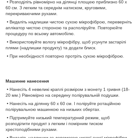
• Розподіліть рівномірно на ділянці площею приблизно 60 x
60 см. З легким та середнім натиском, круговими,
перекриваючими рухами.
• Видаліть надлишки чистою сухою мікрофіброю, переверніть
аплікатор чистою стороною та располіруйте. Повторюйте
процедуру по всьому автомобілю.
• Використовуйте вологу мікрофібру, щоб усунути застарілі
плями (надлишки продукту) та додати блиск.
• При необхідності повторно протріть сухою мікрофіброю.
Машинне нанесення
• Нанесіть 4 невеликі краплі розміром з монету 1 гривня (18-
20 мм.) Рівномірно на середину полірувальній подушки.
• Нанесіть на ділянку 60 x 60 см. І поліруйте ротаційною
полірувальною машинкою на низьких обертах.
• Підтримуйте низький температурний режим, щоб
розподілити продукт з легким і помірним тиском
хрестоподібними рухами.
• Видаліть надлишки за допомогою чистої сухої мікрофібри.