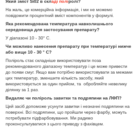
Який зміст Si02 в скл
аді полі
ролі?
На жаль, це комерційна інформація, і ми не можемо
повідомити процентний вміст компонентів у формулі.
Яка рекомендована температура навколишнього
середовища для застосування препарату?
У діапазоні 10 - 30° С.
Чи можливо нанесення препарату при температурі нижче
або вище 10 - 30 ° С?
Поліроль стає складніше використовувати поза
рекомендованого діапазону температур і це може привести
до появи смуг. Якщо вам потрібно використовувати за межами
цих температур, зменшите кількість засобу, який
використовується за один прийом, та обробляйте невелику
ділянку за 1 раз.
Видаляє чи поліроль завитки та подряпини на ЛФП?
Цей засіб допоможе усунути завитки і незначні подряпини на
поверхні. Всі подряпини, що пройшли через фарбу, можуть
потребувати підфарбовування. Ми радимо
проконсультуватися з цього приводу з фахівцем.