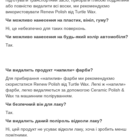
підготувати транспортний засіб, прибрати глибокі подряпини
або повністю видалити всі воски, ми рекомендуємо
використовувати Renew Polish від Turtle Wax.
Чи можливо нанесення на пластик, вініл, гуму?
Ні, це небезпечно для таких поверхонь.
Чи можливо нанесення на будь-який колір автомобіля?
Так.
Чи видалить продукт «напили» фарби?
Для прибирання «напилив» фарби ми рекомендуємо
скористатися Renew Polish від Turtle Wax. Легкі ж «напили»
фарби, легко видаляються за допомогою Ceramic Polish &
Wax та машинним поліруванням.
Чи безпечний він для лаку?
Так.
Чи видалить даний поліроль відколи лаку?
Ні, цей продукт не усуває відколи лаку, хоча і зробить менш
помітними.