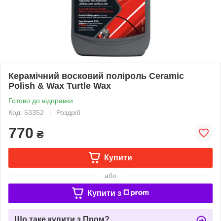
Керамічний восковий поліроль Ceramic
Polish & Wax Turtle Wax
Готово до відправки
Код: 53352
Роздріб
770
₴
Купити
або
Купити з
Що таке купити з Пром?