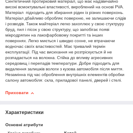
Синтетичний протирковий матеріал, що має надзвичайно
високі всмоктувальні властивості, вироблений на основі PVA.
Матеріал підходить для збирання рідин із різних поверхонь.
Матеріал дбайливо обробляє поверхню, не залишаючи слідів
і розводів. Також майтеріал легко захоплює у свою стуктруру
бруд, пил і пісок у свою структуру, що запобігає появі
мікродряпин на лакофарбовому покритті та інших
поверхнях. Легко миється і швидко сохне, не втрачаючи
водночас своїх властивостей. Має тривалий термін
експлуатації. Під час висихання не розтріскується й не
розпадається на волокна. Стійка до впливу агресивних
середовищ і перепадів температури. Добре підходить для
видалення залишків вологи з кузова автомобіля після миття.
Незамінна під час оброблення внутрішніх елементів обробки
салону автомобіля: скла, приладової панелі, дверей і стелі.
Приховати
Характеристики
Основні атрибути
Країна виробник
Китай