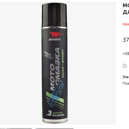
М
Д
Нем
37
+38
п