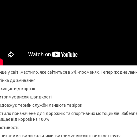
ше у світі мастило, яке світиться в УФ-променях. Тепер жодна лан
тійка до змивання
ахищає від корозії
итримує високі швидкості
одовжує термін служби ланцюга та зірок
тило призначене для дорожніх та спортивних мотоциклів. Забезпечує
ищає від корозії на 100%.
стивості:
никає у всі види сальників, витримує високі швидкості руху