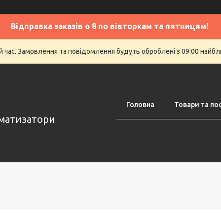
Відправка заказів о 8 по вівторкам та пятницям!
й час. Замовлення та повідомлення будуть оброблені з 09:00 найбли
Головна
Товари та по
оматизатори