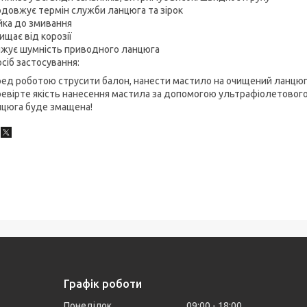
довжує термін служби ланцюга та зірок
йка до змивання
ищає від корозії
ижує шумність приводного ланцюга
сіб застосування:
ед роботою струсити балон, нанести мастило на очищений ланцюг,
евірте якість нанесення мастила за допомогою ультрафіолетового 
нцюга буде змащена!
Графік роботи
Понеділок
09:00
18:00