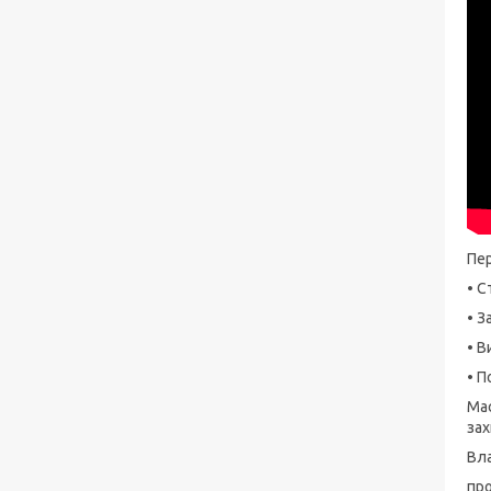
Пер
• С
• З
• В
• П
Мас
зах
Вла
про