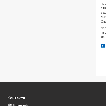
про
сті
зах
зн
Спо
пер
пер
ла
Контакти