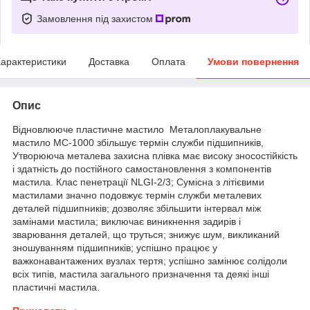
Замовлення під захистом
арактеристики
Доставка
Оплата
Умови повернення
Опис
Відновлююче пластичне мастило Металоплакувальне
мастило МС-1000 збільшує термін служби підшипників,
Утворююча металева захисна плівка має високу зносостійкість
і здатність до постійного самостановлення з компонентів
мастила. Клас пенетрації NLGI-2/3; Сумісна з літієвими
мастилами значно подовжує термін служби металевих
деталей підшипників; дозволяє збільшити інтервал між
замінами мастила; виключає виникнення задирів і
зварювання деталей, що труться; знижує шум, викликаний
зношуванням підшипників; успішно працює у
важконавантажених вузлах тертя; успішно замінює солідоли
всіх типів, мастила загального призначення та деякі інші
пластичні мастила.