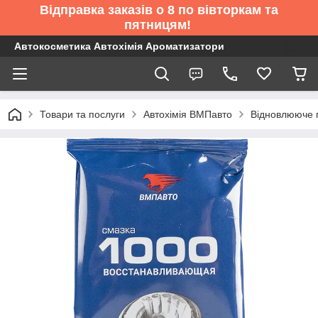
Відправка заказів о 8 по вівторкам та
пятницям!
Автокосметика Автохімія Ароматизатори
Товари та послуги
Автохімія ВМПавто
Відновлююче 