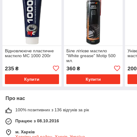
Відновлююче пластичне
Біле літієве мастило
Унів
мастило МС 1000 200г
"White grease" Motip 500
маст
мл.
235
360
200
₴
₴
Купити
Купити
Про нас
100% позитивних з 136 відгуків за рік
Працює з 08.10.2016
м. Харків
Харківський район, Харків, Україна