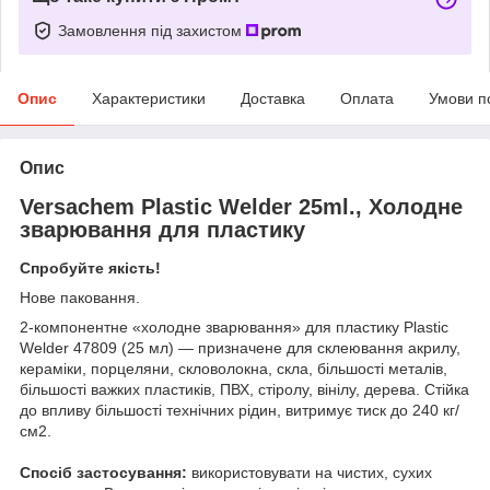
Замовлення під захистом
Опис
Характеристики
Доставка
Оплата
Умови п
Опис
Versachem Plastic Welder 25ml., Холодне
зварювання для пластику
Спробуйте якість!
Нове паковання.
2-компонентне «холодне зварювання» для пластику Plastic
Welder 47809 (25 мл) — призначене для склеювання акрилу,
кераміки, порцеляни, скловолокна, скла, більшості металів,
більшості важких пластиків, ПВХ, стіролу, вінілу, дерева. Стійка
до впливу більшості технічних рідин, витримує тиск до 240 кг/
см2.
Спосіб застосування:
використовувати на чистих, сухих