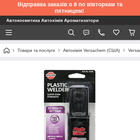
Відправка заказів о 8 по вівторкам та
пятницям!
Автокосметика Автохімія Ароматизатори
Товари та послуги
Автохімія Versachem (США)
Versa