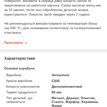
поверхнях. Вичавити зі шприца рівну кількість смоли та
закріплювача на шматочок картону. Суміш застигає менш ніж
за 15 хвилин, після чого обробленою деталлю можна
користуватися. Повністю засіб твердне через 2 години.
Не рекомендується використовувати за температури більш
ніж 930 °C і для склеювання поліетилену та поліпропіленової
пластмаси.
Приховати
Характеристики
Основні атрибути
Виробник
Versachem
Країна виробник
США
Кількість компонентів
Двокомпонентний
Термін придатності
60 міс
Тип деталей, що
Металл, Дерево, Пластик,
склеюються
Стекло, Фарфор, Керамика,
Фаянс