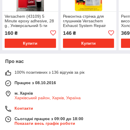
Versachem (43109) 5
Ремонтна стрічка для
Perm
Minute epoxy adhesive, 28
глушників Versachem
висо
g., Універсальний 5-ти
Exhaust System Repair
Холо
хвилинний клей, прозорий
Tape 5x101.6 см
епок
160
146
369
₴
₴
Спро
Купити
Купити
Про нас
100% позитивних з 136 відгуків за рік
Працює з 08.10.2016
м. Харків
Харківський район, Харків, Україна
Контакти
Сьогодні працює з 09:00 до 18:00
Показати весь графік роботи