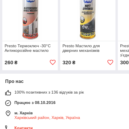
Presto Термоключ -30°С
Presto Мастило для
Pres
Антикорозійне мастило
дверних механізмів
меха
з'єд
260
320
300
₴
₴
Про нас
100% позитивних з 136 відгуків за рік
Працює з 08.10.2016
м. Харків
Харківський район, Харків, Україна
Контакти