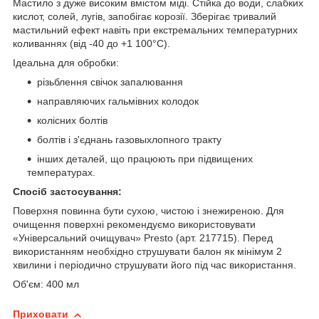
Мастило з дуже високим вмістом міді. Стійка до води, слабких
кислот, солей, лугів, запобігає корозії. Зберігає тривалий
мастильний ефект навіть при екстремальних температурних
коливаннях (від -40 до +1 100°С).
Ідеальна для обробки:
різьблення свічок запалювання
направляючих гальмівних колодок
колісних болтів
болтів і з'єднань газовыхлопного тракту
інших деталей, що працюють при підвищених
температурах.
Спосіб застосування:
Поверхня повинна бути сухою, чистою і знежиреною. Для
очищення поверхні рекомендуємо використовувати
«Універсальний очищувач» Presto (арт. 217715). Перед
використанням необхідно струшувати балон як мінімум 2
хвилини і періодично струшувати його під час використання.
Об'єм: 400 мл
Приховати