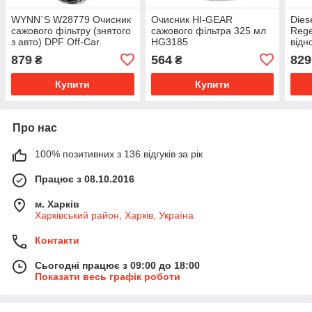
WYNN`S W28779 Очисник
Очисник HI-GEAR
Diese
сажового фільтру (знятого
сажового фільтра 325 мл
Rege
з авто) DPF Off-Car
HG3185
відн
Cleaner
філь
879
564
829
₴
₴
Купити
Купити
Про нас
100% позитивних з 136 відгуків за рік
Працює з 08.10.2016
м. Харків
Харківський район, Харків, Україна
Контакти
Сьогодні працює з 09:00 до 18:00
Показати весь графік роботи