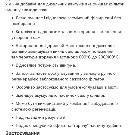
хімічна добавка для дизельних двигунів яка очищає фільтри і
зменшує викиди сажі.
Легко очищає і відновлює засмічений фільтр сажі без
розбирання.
Каталізатор для оптимального згоряння і зменшення
утворення сажі.
Використання Цериевой Нанотехнології дозволяє
активно зменшувати викид сажі шляхом пониження
температури згоряння частинок з 600°C до 200/400°C.
Відновлює потужність двигуна.
Запобігає часте обслуговування у зв'язку з ручною
регенерацією заблокованого сажового фільтра.
Особливо застосуємо для умов експлуатації в місті.
Зменшує акумуляцію частинок сажі у фільтрі.
Може бути використаний у комбінації з вбудованою
системою регенерації.
Над –швидкий результат!
Надає очищуючий ефект на "гарячу" частину турбіни.
Застосування