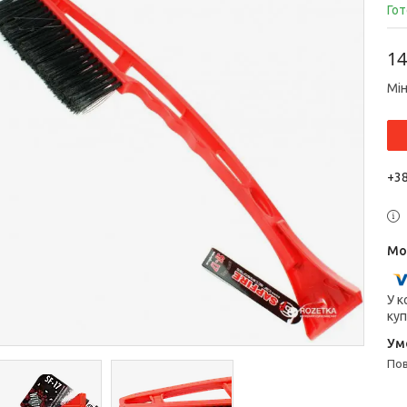
Гот
14
Мін
+38
У к
куп
п