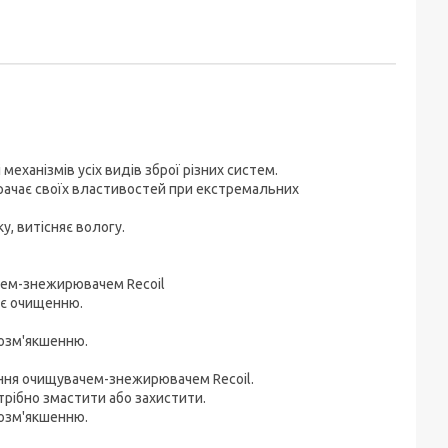
еханізмів усіх видів зброї різних систем.
втрачає своїх властивостей при екстремальних
, витісняє вологу.
ачем-знежирювачем Recoil
гає очищенню.
розм'якшенню.
ення очищувачем-знежирювачем Recoil.
трібно змастити або захистити.
розм'якшенню.