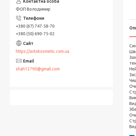
ФОП Володимир
+380 (67) 747-58-70
Оп
+380 (50) 690-75-02
Си
https://avtokosmetic.com.ua
Шви
Зах
те
shah12790@gmail.com
Ней
За
Чищ
Очи
Стр
Ви
Вид
Збе
Очи
Стр
Вид