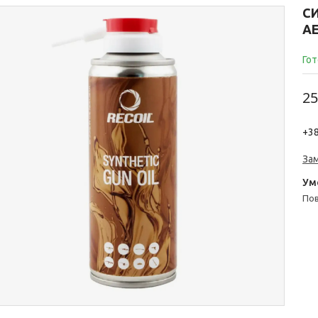
С
А
Гот
25
+38
За
п