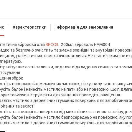
ис
Характеристики
Інформація для замовлення
нтетична збройова олія
RECOIL
200мл аерозоль HAM004
дко та безпечно очистить та змаже зовнішні та внутрішні поверхні м
ищає від кліматичних та механічних впливів. Не стає в'язким і не 
мпературах.
тралізує кислотні залишки, видаляє відкладення свинцю та томпаку
стосування
ення зброї:
стіть поверхню від механічних частинок, піску, пилу та ін. очищув
усіть балон і нанесіть мастило на патч або на поверхню, що підля
користовуючи інструменти для чищення проведіть очищення.
аліть мастило з дерев'яних і гумових поверхонь для запобігання 
рігання та захист:
стіть та знежиріть поверхню від механічних частинок та забрудн
усіть балон і нанесіть мастило безпосередньо на поверхню, яку по
аліть мастило з дерев'яних і гумових поверхонь для запобігання 