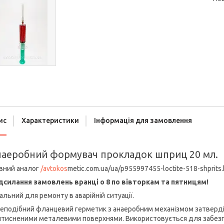
ис
Характеристики
Інформація для замовлення
аеробний формувач прокладок шприц 20 мл.
вний аналог
/avtokos
metic.com.ua/ua/p955997455-loctite-518-shprits.
дсилання замовлень вранці о 8 по вівторкам та пятницям!
альний для ремонту в аварійній ситуації.
еподібний фланцевий герметик з анаеробним механізмом затверді
итисненими металевими поверхнями. Використовується для забезп