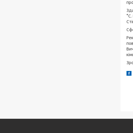
про
Зда
°C.
Сті
Сфе
Рек
пов
Вич
кім
Зро