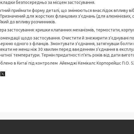
кладки безпосередньо за місцем застосування.
тний приймати форму деталі, що змінюються внаслідок впливу вібра
 Призначений для жорстких фланцових з'єднань (для алюмінієвих, с
йкий до впливу розчинників.
ра застосування: кришки клапанних механізмів, термостати, корпуси
омендації щодо застосування. Очистити й знежирити з'єднувані п
ерхню одного з фланців. Змонтувати з'єднання, затягнувши болти
екати не менш ніж 30 хвилин перед введенням з'єднання в експлуа
натної температури. Термін придатності п'ять років від дати вигот
блено в Китаї під контролем Айемджі Кемікалс Корпорейшс П.О. 5