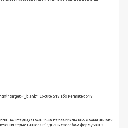
html" target="_blank">Loctite 518 або Permatex 518
ння: полімеризується, якщо немає кисню між двома щільно
ечення герметичності з'єднань способом формування