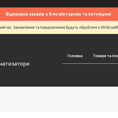
Відправка заказів о 8 по вівторкам та пятницям!
очий час. Замовлення та повідомлення будуть оброблені з 09:00 най
Головна
Товари та по
оматизатори