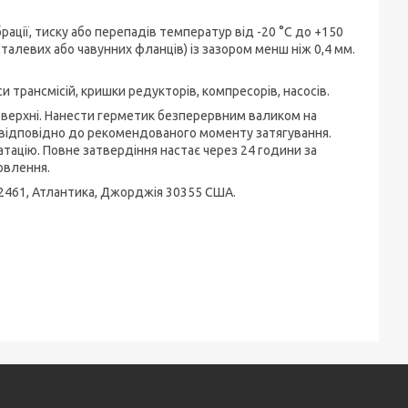
ції, тиску або перепадів температур від -20 °C до +150
талевих або чавунних фланців) із зазором менш ніж 0,4 мм.
 трансмісій, кришки редукторів, компресорів, насосів.
оверхні. Нанести герметик безперервним валиком на
 відповідно до рекомендованого моменту затягування.
тацію. Повне затвердіння настає через 24 години за
овлення.
2461, Атлантика, Джорджія 30355 США.