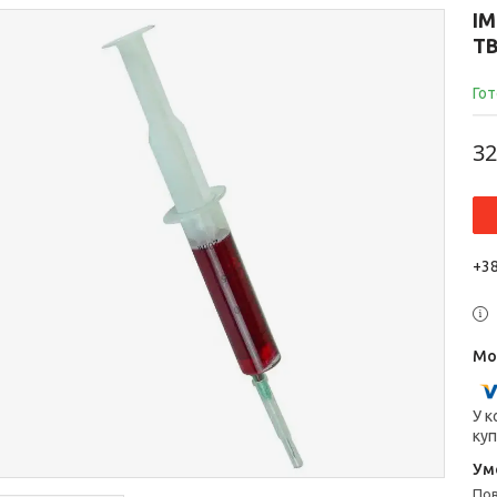
I
Т
Гот
32
+38
У к
куп
п