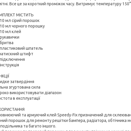
ітні. Все це за короткий проміжок часу. Витримує температуру 150°
МПЛЕКТ МІСТИТЬ
 10 мл сірий порошок
 10 мл чорного порошку
 10 мл клей
 рукавички
 бритва
х пластиковий шпатель
 натискний штифт
 підключення
 інструкція
НКЦІЇ
идке затвердіння
ьна згуртована сила
роко використовувати діапазон
стота в експлуатації
КОРИСТАННЯ
овнюючий та армуючий клей Speedy-Fix призначений для склеювання 
ний порошок для ремонту решітки бампера, радіатора, обтічника м
подільника та багато іншого.