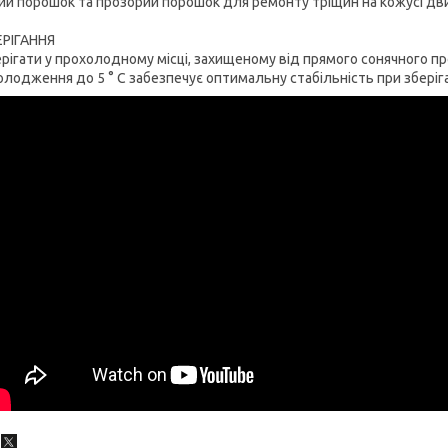
ий порошок та прозорий порошок для ремонту тріщин на кожусі дв
ЕРІГАННЯ
рігати у прохолодному місці, захищеному від прямого сонячного пр
лодження до 5 ° C забезпечує оптимальну стабільність при зберіга