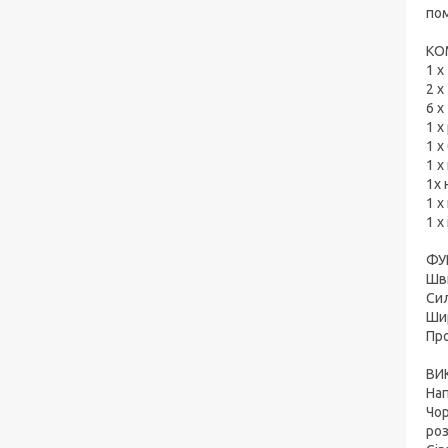
пом
КО
1 х
2 х
6 х
1 х
1 х
1 
1х
1 х
1 х
ФУ
Шв
Сил
Ши
Про
ВИ
Нап
Чор
роз