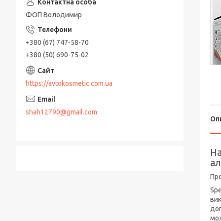
ФОП Володимир
+380 (67) 747-58-70
+380 (50) 690-75-02
https://avtokosmetic.com.ua
shah12790@gmail.com
Оп
На
ал
Про
Spe
вик
доп
мож