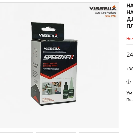
НА
Н
ДЛ
П
Нем
24
+38
п