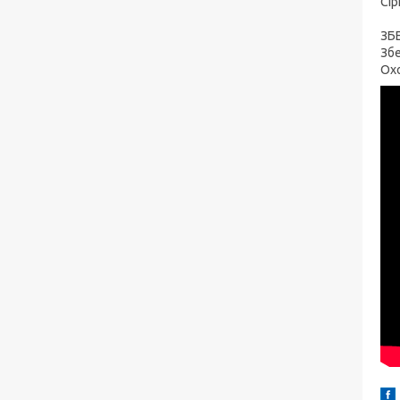
Сір
ЗБ
Збе
Охо