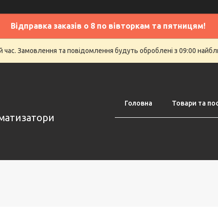
Відправка заказів о 8 по вівторкам та пятницям!
й час. Замовлення та повідомлення будуть оброблені з 09:00 найбли
Головна
Товари та по
оматизатори