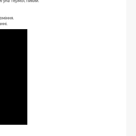
игуна термостійкий.
оміння.
нні.