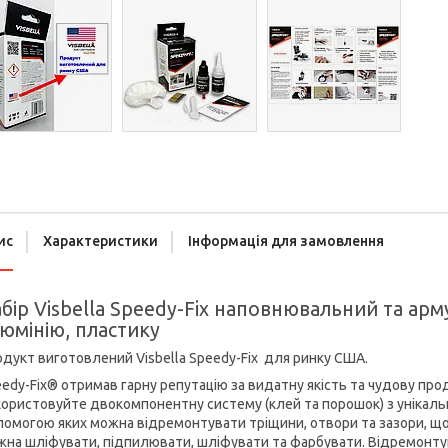
ис
Характеристики
Інформація для замовлення
бір Visbella Speedy-Fix наповнювальний та арму
юмінію, пластику
дукт виготовлений Visbella Speedy-Fix для ринку США.
edy-Fix® отримав гарну репутацію за видатну якість та чудову пр
ористовуйте двокомпонентну систему (клей та порошок) з унікаль
омогою яких можна відремонтувати тріщини, отвори та зазори, що
на шліфувати, підпилювати, шліфувати та фарбувати. Відремонтуйт