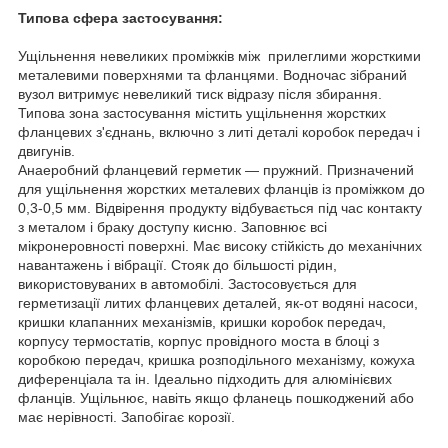
Типова сфера застосування:
Ущільнення невеликих проміжків між прилеглими жорсткими
металевими поверхнями та фланцями. Водночас зібраний
вузол витримує невеликий тиск відразу після збирання.
Типова зона застосування містить ущільнення жорстких
фланцевих з'єднань, включно з литі деталі коробок передач і
двигунів.
Анаеробний фланцевий герметик — пружний. Призначений
для ущільнення жорстких металевих фланців із проміжком до
0,3-0,5 мм. Відвірення продукту відбувається під час контакту
з металом і браку доступу кисню. Заповнює всі
мікронеровності поверхні. Має високу стійкість до механічних
навантажень і вібрації. Стояк до більшості рідин,
використовуваних в автомобілі. Застосовується для
герметизації литих фланцевих деталей, як-от водяні насоси,
кришки клапанних механізмів, кришки коробок передач,
корпусу термостатів, корпус провідного моста в блоці з
коробкою передач, кришка розподільного механізму, кожуха
диференціала та ін. Ідеально підходить для алюмінієвих
фланців. Ущільнює, навіть якщо фланець пошкоджений або
має нерівності. Запобігає корозії.