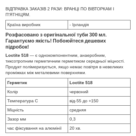
ВІДПРАВКА ЗАКАЗІВ 2 РАЗИ: ВРАНЦІ ПО ВІВТОРКАМ І
П'ЯТНІЦЯМ.
Країна виробник
- Ірландія
Розфасовано з оригінальної туби 300 мл.
Гарантуємо якість! Побоюйтеся дешевих
підробок!
Loctite 518
— є однокомпонентним, анаеробним,
тиксотропним герметичним герметиком середньої міцності.
Продукт полімеризується, якщо немає повітря в невеликих
проміжках між металевими поверхнями.
Герметик
Loctite 518
Колір
червоний
Температура С
від-55 до +150
Міцність
средняя
Зазор мм
0,3
час фіксування на алюмінії
20 хв.