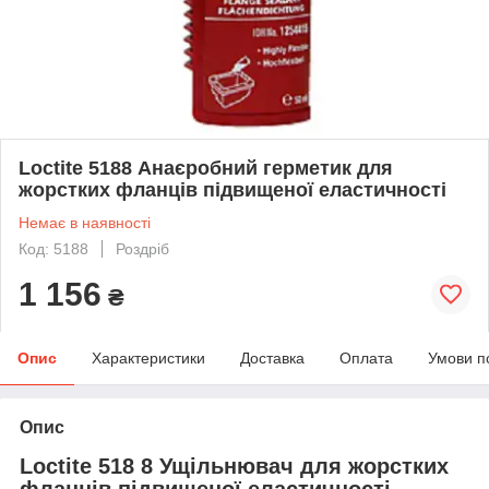
Loctite 5188 Анаєробний герметик для
жорстких фланців підвищеної еластичності
Немає в наявності
Код: 5188
Роздріб
1 156
₴
Опис
Характеристики
Доставка
Оплата
Умови п
Опис
Loctite 518 8 Ущільнювач для жорстких
фланців підвищеної еластичності