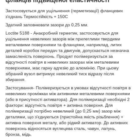
Застосовується для ущільнення (герметизації) фланцевих
з'єднань Термостійкість + 150С
Здатний заповнювати зазори до 0,25 мм.
Loctite 5188 - Анаєробний герметик, застосовується для
ущільнення невеликих зазорів між прилеглими твердими
металевими поверхнями та фланцями, наприклад, литих
деталей коробок передач та двигунів, допускається незначна
замасленість поверхонь. Продукт полімеризується за
відсутності повітря в невеликих зазорах між металевими
поверхнями, має гарну адгезію до алюмінію. При цьому
зібраний вузол витримує невеликий тиск відразу після
збирання.
Застосування- Полімеризується в умовах відсутності повітря в
невеликих проміжках між активними металевими поверхнями
(або в присутності активатора). Для полімеризації необхідні 2
фактори: відсутність повітря + активна поверхня. Для
полімеризації потрібно невеликий (до 0,25 мм) зазор між
деталями, що з'єднуються (пристойна якість різьблення) +
активна поверхня металу, або рідкий активатор. До активних
поверхонь відносяться вуглецева сталь, чавун, латунь,
бронза, мідь.