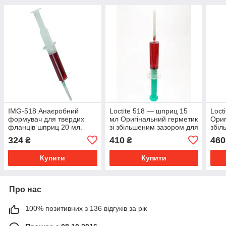
IMG-518 Анаєробний
Loctite 518 — шприц 15
Loct
формувач для твердих
мл Оригінальний герметик
Ориг
фланців шприц 20 мл.
зі збільшеним зазором для
збіл
жорстких фланців
жорс
324
410
460
₴
₴
Купити
Купити
Про нас
100% позитивних з 136 відгуків за рік