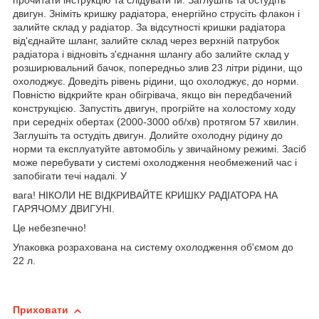
прочитати інструкцію та слідувати їй. Заглушіть та остудіть
двигун. Зніміть кришку радіатора, енергійно струсіть флакон і
залийте склад у радіатор. За відсутності кришки радіатора
від'єднайте шланг, залийте склад через верхній патрубок
радіатора і відновіть з'єднання шлангу або залийте склад у
розширювальний бачок, попередньо злив 23 літри рідини, що
охолоджує. Доведіть рівень рідини, що охолоджує, до норми.
Повністю відкрийте кран обігрівача, якщо він передбачений
конструкцією. Запустіть двигун, прогрійте на холостому ходу
при середніх обертах (2000-3000 об/хв) протягом 57 хвилин.
Заглушіть та остудіть двигун. Долийте охолодну рідину до
норми та експлуатуйте автомобіль у звичайному режимі. Засіб
може перебувати у системі охолодження необмежений час і
запобігати течі надалі. У
вага! НІКОЛИ НЕ ВІДКРИВАЙТЕ КРИШКУ РАДІАТОРА НА
ГАРЯЧОМУ ДВИГУНІ.
Це небезпечно!
Упаковка розрахована на систему охолодження об'ємом до
22 л.
Приховати