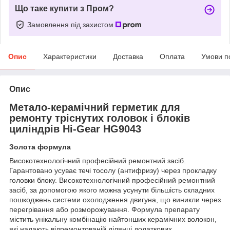
Що таке купити з Пром?
Замовлення під захистом
Опис
Характеристики
Доставка
Оплата
Умови п
Опис
Метало-керамічний герметик для
ремонту тріснутих головок і блоків
циліндрів Hi-Gear HG9043
Золота формула
Високотехнологічний професійний ремонтний засіб.
Гарантовано усуває течі тосолу (антифризу) через прокладку
головки блоку. Високотехнологічний професійний ремонтний
засіб, за допомогою якого можна усунути більшість складних
пошкоджень системи охолодження двигуна, що виникли через
перегрівання або розморожування. Формула препарату
містить унікальну комбінацію найтонших керамічних волокон,
які надають відремонтованій ділянці додаткових