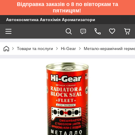
Відправка заказів о 8 по вівторкам та
пятницям!
Автокосметика Автохімія Ароматизатори
Товари та послуги
Hi-Gear
Метало-керамічний гермет