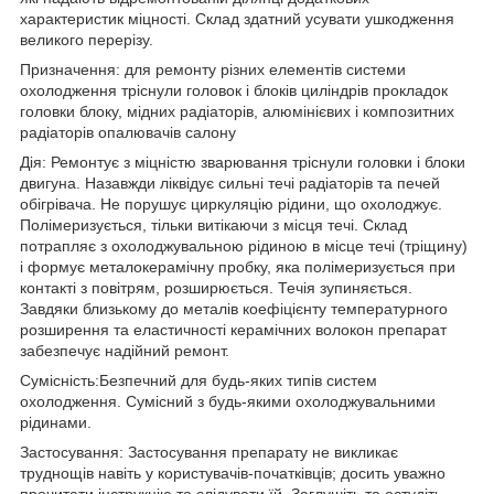
характеристик міцності. Склад здатний усувати ушкодження
великого перерізу.
Призначення: для ремонту різних елементів системи
охолодження тріснули головок і блоків циліндрів прокладок
головки блоку, мідних радіаторів, алюмінієвих і композитних
радіаторів опалювачів салону
Дія: Ремонтує з міцністю зварювання тріснули головки і блоки
двигуна. Назавжди ліквідує сильні течі радіаторів та печей
обігрівача. Не порушує циркуляцію рідини, що охолоджує.
Полімеризується, тільки витікаючи з місця течі. Склад
потрапляє з охолоджувальною рідиною в місце течі (тріщину)
і формує металокерамічну пробку, яка полімеризується при
контакті з повітрям, розширюється. Течія зупиняється.
Завдяки близькому до металів коефіцієнту температурного
розширення та еластичності керамічних волокон препарат
забезпечує надійний ремонт.
Сумісність:Безпечний для будь-яких типів систем
охолодження. Сумісний з будь-якими охолоджувальними
рідинами.
Застосування: Застосування препарату не викликає
труднощів навіть у користувачів-початківців; досить уважно