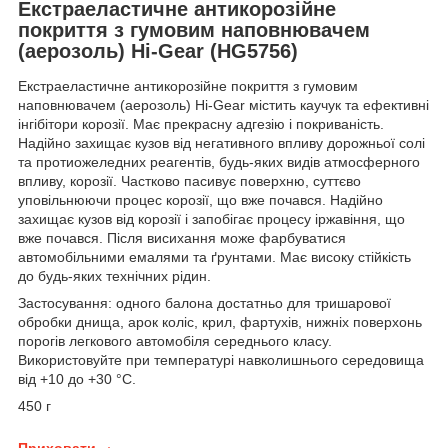
Екстраеластичне антикорозійне
покриття з гумовим наповнювачем
(аерозоль) Hi-Gear (HG5756)
Екстраеластичне антикорозійне покриття з гумовим
наповнювачем (аерозоль) Hi-Gear містить каучук та ефективні
інгібітори корозії. Має прекрасну адгезію і покриваність.
Надійно захищає кузов від негативного впливу дорожньої солі
та протиожеледних реагентів, будь-яких видів атмосферного
впливу, корозії. Частково пасивує поверхню, суттєво
уповільнюючи процес корозії, що вже почався. Надійно
захищає кузов від корозії і запобігає процесу іржавіння, що
вже почався. Після висихання може фарбуватися
автомобільними емалями та ґрунтами. Має високу стійкість
до будь-яких технічних рідин.
Застосування: одного балона достатньо для тришарової
обробки днища, арок коліс, крил, фартухів, нижніх поверхонь
порогів легкового автомобіля середнього класу.
Використовуйте при температурі навколишнього середовища
від +10 до +30 °С.
450 г