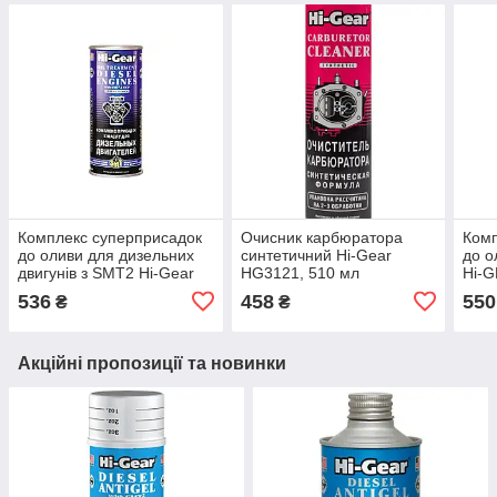
Комплекс суперприсадок
Очисник карбюратора
Комп
до оливи для дизельних
синтетичний Hi-Gear
до о
двигунів з SMT2 Hi-Gear
HG3121, 510 мл
Hi-G
HG2253 444мл
(HG
536
458
550
₴
₴
Акційні пропозиції та новинки