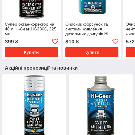
Супер октан-коректор на
Очисник форсунок та
Очис
40 л Hi-Gear HG3306, 325
системи живлення
нейт
мл
дизельних двигунів Hi-
живл
Gear 3410 з SMT2 240 мл
згор
399
810
572
₴
₴
(HG
Купити
Купити
Акційні пропозиції та новинки