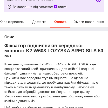
Замовлення під захистом
Характеристики
Доставка
Оплата
Умови повернення
Опис
Фіксатор підшипників середньої
міцності K2 W603 LOZYSKA SRED SILA 50
мл
Клей для підшипників K2 W603 LOZYSKA SRED SILA - це
спеціалізований клей, призначений для стійкої і надійної
фіксації підшипників та інших обертових деталей.
Цей клей має середній ступінь міцності, що ідеально
підходить для додатків, де необхідна надійна фіксація, але
також можливість демонтажу в майбутньому. Забезпечує
стійкість до вібрацій і довговічне з'єднання, при цьому
зберігаючи можливість розбирання для обслуговування або
заміни підшипників.
Цей клей є надійним рішенням для забезпечення