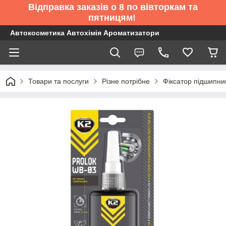
Відправка заказів о 8 по вівторкам та
пятницям!
Автокосметика Автохімія Ароматизатори
Товари та послуги
Різне потрібне
Фіксатор підшипни