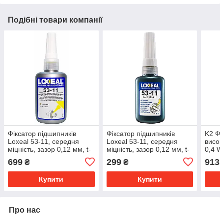
Подібні товари компанії
Фіксатор підшипників
Фіксатор підшипників
K2 Ф
Loxeal 53-11, середня
Loxeal 53-11, середня
висо
міцність, зазор 0,12 мм, t-
міцність, зазор 0,12 мм, t-
0,4
55/+150°C, 50 мл
55/+150°C, 10 мл
SILA
699
299
913
₴
₴
Купити
Купити
Про нас