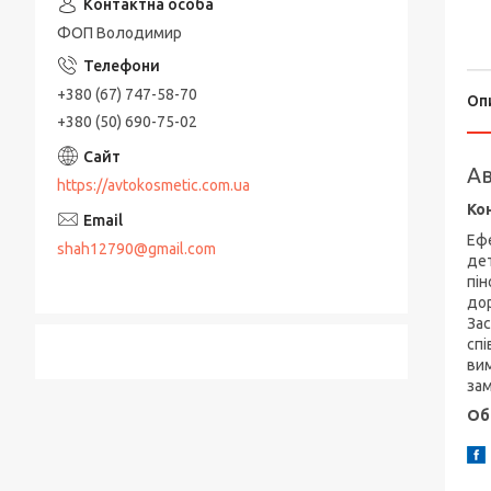
ФОП Володимир
+380 (67) 747-58-70
Оп
+380 (50) 690-75-02
Ав
https://avtokosmetic.com.ua
Ко
Ефе
shah12790@gmail.com
дет
пін
дор
За
спі
вим
за
Об