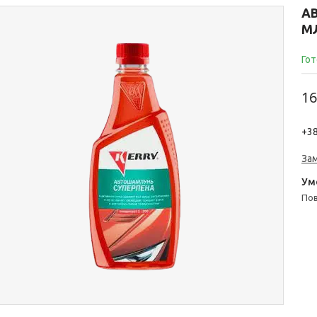
А
М
Гот
16
+38
За
п