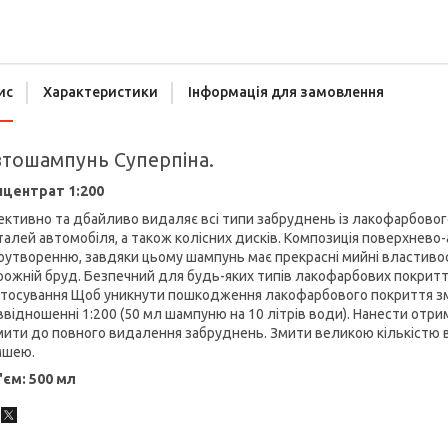
ис
Характеристики
Інформація для замовлення
тошампунь Суперпіна.
нцентрат 1:200
ктивно та дбайливо видаляє всі типи забруднень із лакофарбового
алей автомобіля, а також колісних дисків. Композиція поверхнево
оутворенню, завдяки цьому шампунь має прекрасні мийні властивості
ожній бруд. Безпечний для будь-яких типів лакофарбових покритті
стосування Щоб уникнути пошкодження лакофарбового покриття зм
ввідношенні 1:200 (50 мл шампуню на 10 літрів води). Нанести отр
ити до повного видалення забруднень. Змити великою кількістю 
мшею.
'єм: 500 мл