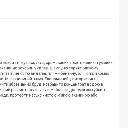
 покриття кузова, скла, хромованих, пластикових і гумових
-активних речовин у складі шампуню сприяє рясному
 та з легкістю видаляє плями бензину, олії, сліди комах і
в. Має приємний запах. Економічний у використанні.
ити абразивний бруд. Розбавити концентрат водою в
иманий розчин на кузов автомобіля за допомогою губки та
води, протерти насухо чистою м'якою тканиною або