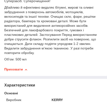
Суперзасіб. Суперочищення!
Дбайливо й ефективно видаляє бітумні, жирові та оливні
забруднення з поверхонь автомобілів, мотоциклів,
велосипедів та іншої техніки. Очищає скло, фари, решітки
радіатора, бампера та хромовані деталі. Може бути
використаний для видалення антикорозійних засобів.
Безпечний для лакофарбового покриття, гумових і
пластикових деталей. Застосування Перед використанням
добре струсити флакон. Розпилити засіб на поверхню, що
очищається. Дати складу подіяти упродовж 1-2 хвилин.
Видалити забруднення м'якою тканиною. У разі потреби
повторити обробку.
Об'єм: 500 мл
Приховати
Характеристики
Основні
Виробник
KERRY