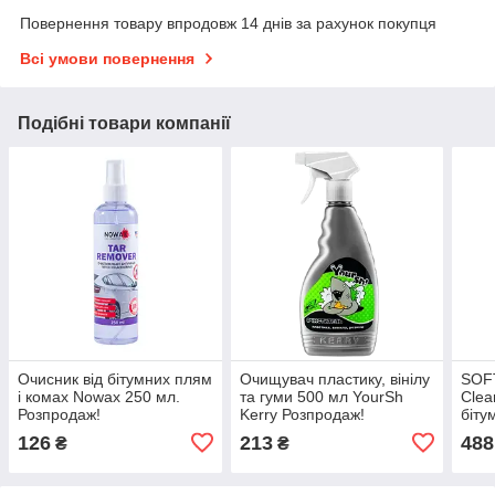
Повернення товару впродовж 14 днів за рахунок покупця
Всі умови повернення
Подібні товари компанії
Очисник від бітумних плям
Очищувач пластику, вінілу
SOFT
і комах Nowax 250 мл.
та гуми 500 мл YourSh
Clea
Розпродаж!
Kerry Розпродаж!
біту
пол
126
213
488
₴
₴