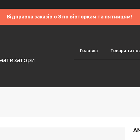
Відправка заказів о 8 по вівторкам та пятницям!
Головна
Товари та по
оматизатори
AN