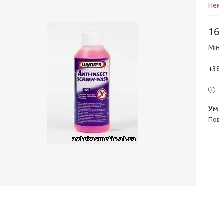
Нем
16
Мін
+38
п