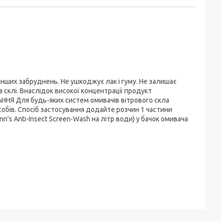
інших забруднень. Не ушкоджує лак і гуму. Не залишає
 склі. Внаслідок високої концентрації продукт
АННЯ Для будь-яких систем омивачів вітрового скла
собів. Спосіб застосування додайте розчин 1 частини
n's Anti-Insect Screen-Wash на літр води) у бачок омивача