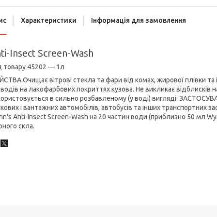
ис
Характеристики
Інформація для замовлення
ti-Insect Screen-Wash
д товару 45202 — 1л
ЙСТВА Очищає вітрові стекла та фари від комах, жирової плівки та 
водів на лакофарбових покриттях кузова. Не викликає відблисків на
ористовується в сильно розбавленому (у воді) вигляді. ЗАСТОСУВ
кових і вантажних автомобілів, автобусів та інших транспортних за
n's Anti-Insect Screen-Wash на 20 частин води (приблизно 50 мл Wyn
рного скла.