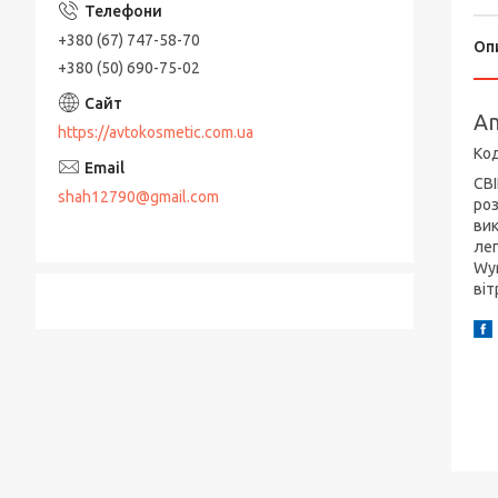
+380 (67) 747-58-70
Оп
+380 (50) 690-75-02
An
https://avtokosmetic.com.ua
Ко
СВІ
shah12790@gmail.com
роз
вик
лег
Wyn
віт